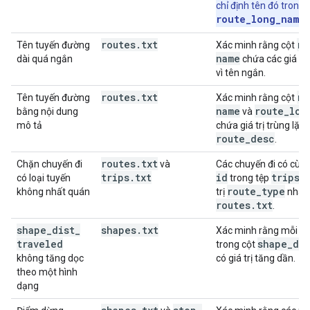
chỉ định tên đó trong 
route_long_name
.
routes
.
txt
ro
Tên tuyến đường
Xác minh rằng cột
name
dài quá ngắn
chứa các giá trị
vì tên ngắn.
routes
.
txt
ro
Tên tuyến đường
Xác minh rằng cột
name
route
_
lon
bằng nội dung
và
mô tả
chứa giá trị trùng lặp
route
_
desc
.
routes
.
txt
Chặn chuyến đi
và
Các chuyến đi có cùng 
trips
.
txt
id
trips
.
có loại tuyến
trong tệp
route
_
type
không nhất quán
trị
nhất 
routes
.
txt
.
shape
_
dist
_
shapes
.
txt
Xác minh rằng mỗi cặp
traveled
shape
_
dis
trong cột
không tăng dọc
có giá trị tăng dần.
theo một hình
dạng