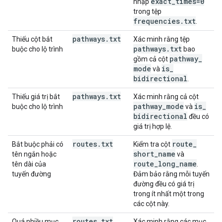
exact
_
times=0
nhập
trong tệp
frequencies
.
txt
.
pathways
.
txt
Thiếu cột bắt
Xác minh rằng tệp
pathways
.
txt
buộc cho lộ trình
bao
pathway
_
gồm cả cột
mode
is
_
và
bidirectional
.
pathways
.
txt
Thiếu giá trị bắt
Xác minh rằng cả cột
pathway
_
mode
is
_
buộc cho lộ trình
và
bidirectional
đều có
giá trị hợp lệ.
routes
.
txt
route
_
Bắt buộc phải có
Kiểm tra cột
short
_
name
tên ngắn hoặc
và
route
_
long
_
name
tên dài của
.
tuyến đường
Đảm bảo rằng mỗi tuyến
đường đều có giá trị
trong ít nhất một trong
các cột này.
routes
.
txt
Quá nhiều mục
,
Xác minh rằng các mục