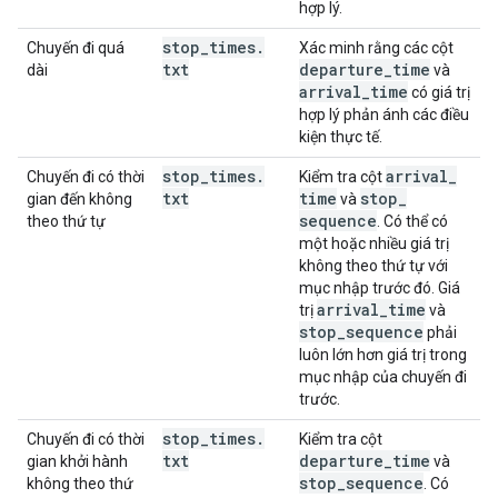
hợp lý.
stop
_
times
.
Chuyến đi quá
Xác minh rằng các cột
txt
departure
_
time
dài
và
arrival
_
time
có giá trị
hợp lý phản ánh các điều
kiện thực tế.
stop
_
times
.
arrival
_
Chuyến đi có thời
Kiểm tra cột
txt
time
stop
_
gian đến không
và
sequence
theo thứ tự
. Có thể có
một hoặc nhiều giá trị
không theo thứ tự với
mục nhập trước đó. Giá
arrival
_
time
trị
và
stop
_
sequence
phải
luôn lớn hơn giá trị trong
mục nhập của chuyến đi
trước.
stop
_
times
.
Chuyến đi có thời
Kiểm tra cột
txt
departure
_
time
gian khởi hành
và
stop
_
sequence
không theo thứ
. Có