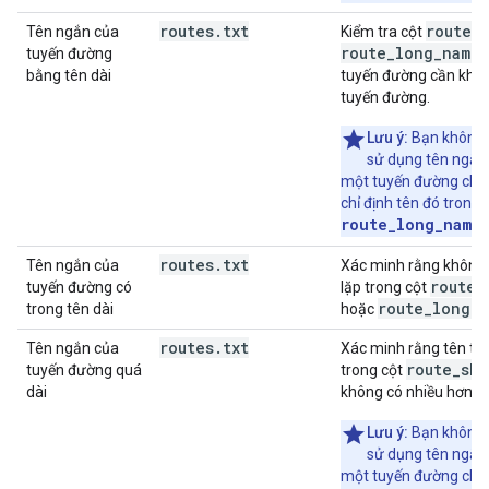
routes
.
txt
route_
Tên ngắn của
Kiểm tra cột
route_long_name
tuyến đường
.
bằng tên dài
tuyến đường cần khác 
tuyến đường.
Lưu ý:
Bạn không 
sử dụng tên ngắn 
một tuyến đường chỉ c
chỉ định tên đó trong 
route_long_name
.
routes
.
txt
Tên ngắn của
Xác minh rằng không c
route
_
tuyến đường có
lặp trong cột
route
_
long
_
n
trong tên dài
hoặc
routes
.
txt
Tên ngắn của
Xác minh rằng tên t
route_sho
tuyến đường quá
trong cột
dài
không có nhiều hơn sá
Lưu ý:
Bạn không 
sử dụng tên ngắn 
một tuyến đường chỉ c