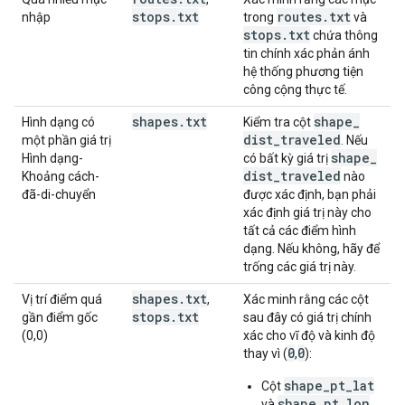
stops
.
txt
routes
.
txt
nhập
trong
và
stops
.
txt
chứa thông
tin chính xác phản ánh
hệ thống phương tiện
công cộng thực tế.
shapes
.
txt
shape
_
Hình dạng có
Kiểm tra cột
dist
_
traveled
một phần giá trị
. Nếu
shape
_
Hình dạng-
có bất kỳ giá trị
dist
_
traveled
Khoảng cách-
nào
đã-di-chuyển
được xác định, bạn phải
xác định giá trị này cho
tất cả các điểm hình
dạng. Nếu không, hãy để
trống các giá trị này.
shapes
.
txt
Vị trí điểm quá
,
Xác minh rằng các cột
stops
.
txt
gần điểm gốc
sau đây có giá trị chính
(0,0)
xác cho vĩ độ và kinh độ
0
0
thay vì (
,
):
shape_pt_lat
Cột
shape_pt_lon
và