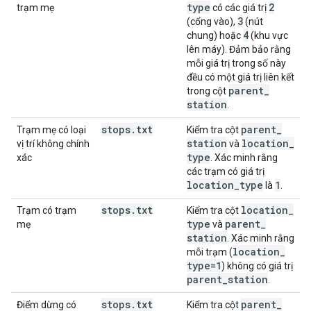
type
2
trạm mẹ
có các giá trị
3
(cổng vào),
(nút
4
chung) hoặc
(khu vực
lên máy). Đảm bảo rằng
mỗi giá trị trong số này
đều có một giá trị liên kết
parent
_
trong cột
station
.
stops
.
txt
parent
_
Trạm mẹ có loại
Kiểm tra cột
station
location
_
vị trí không chính
và
type
xác
. Xác minh rằng
các trạm có giá trị
location
_
type
1
là
.
stops
.
txt
location
_
Trạm có trạm
Kiểm tra cột
type
parent
_
mẹ
và
station
. Xác minh rằng
location
_
mỗi trạm (
type=1
) không có giá trị
parent
_
station
.
stops
.
txt
parent
_
Điểm dừng có
Kiểm tra cột