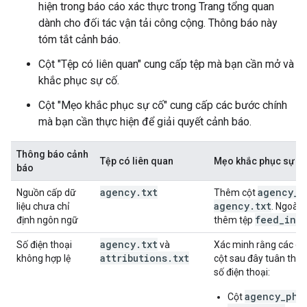
hiện trong báo cáo xác thực trong Trang tổng quan
dành cho đối tác vận tải công cộng. Thông báo này
tóm tắt cảnh báo.
Cột "Tệp có liên quan" cung cấp tệp mà bạn cần mở và
khắc phục sự cố.
Cột "Mẹo khắc phục sự cố" cung cấp các bước chính
mà bạn cần thực hiện để giải quyết cảnh báo.
Thông báo cảnh
Tệp có liên quan
Mẹo khắc phục sự c
báo
agency
.
txt
agency
_
l
Nguồn cấp dữ
Thêm cột
agency
.
txt
liệu chưa chỉ
. Ngoài 
feed
_
inf
định ngôn ngữ
thêm tệp
agency
.
txt
Số điện thoại
và
Xác minh rằng các giá 
attributions
.
txt
không hợp lệ
cột sau đây tuân thủ 
số điện thoại:
agency_pho
Cột