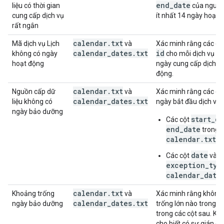
end
_
date
liệu có thời gian
của nguồn 
cung cấp dịch vụ
ít nhất 14 ngày hoạt 
rất ngắn
calendar
.
txt
Mã dịch vụ Lịch
và
Xác minh rằng các giá
calendar
_
dates
.
txt
id
không có ngày
cho mỗi dịch vụ có
hoạt động
ngày cung cấp dịch v
động.
calendar
.
txt
Nguồn cấp dữ
và
Xác minh rằng các cộ
calendar
_
dates
.
txt
liệu không có
ngày bắt đầu dịch vụ
ngày bảo dưỡng
start_da
Các cột
end_date
trong t
calendar.txt
date
Các cột
và
exception_typ
calendar_date
calendar
.
txt
Khoảng trống
và
Xác minh rằng không
calendar
_
dates
.
txt
ngày bảo dưỡng
trống lớn nào trong 
trong các cột sau. Kh
cho biết có sự gián đ