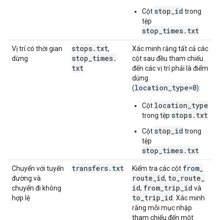
stop_id
Cột
trong
tệp
stop_times.txt
stops
.
txt
Vị trí có thời gian
,
Xác minh rằng tất cả các
stop
_
times
.
dừng
cột sau đều tham chiếu
txt
đến các vị trí phải là điểm
dừng
location_type=0
(
):
location_type
Cột
stops.txt
trong tệp
stop_id
Cột
trong
tệp
stop_times.txt
transfers
.
txt
from
_
Chuyển với tuyến
Kiểm tra các cột
route
_
id
to
_
route
_
đường và
,
id
from
_
trip
_
id
chuyến đi không
,
và
to
_
trip
_
id
hợp lệ
. Xác minh
rằng mỗi mục nhập
tham chiếu đến một