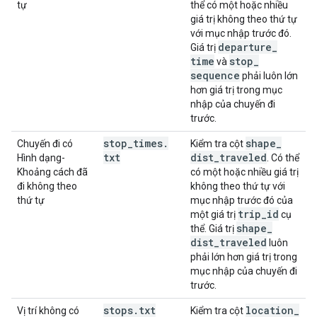
tự
thể có một hoặc nhiều
giá trị không theo thứ tự
với mục nhập trước đó.
departure
_
Giá trị
time
stop
_
và
sequence
phải luôn lớn
hơn giá trị trong mục
nhập của chuyến đi
trước.
stop
_
times
.
shape
_
Chuyến đi có
Kiểm tra cột
txt
dist
_
traveled
Hình dạng-
. Có thể
Khoảng cách đã
có một hoặc nhiều giá trị
đi không theo
không theo thứ tự với
thứ tự
mục nhập trước đó của
trip
_
id
một giá trị
cụ
shape
_
thể. Giá trị
dist
_
traveled
luôn
phải lớn hơn giá trị trong
mục nhập của chuyến đi
trước.
stops
.
txt
location
_
Vị trí không có
Kiểm tra cột