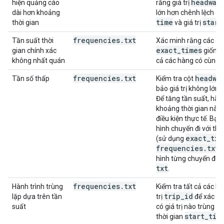
headway
hiện quảng cáo
rằng giá trị
dài hơn khoảng
lớn hơn chênh lệch giữ
time
start
thời gian
và giá trị
frequencies
.
txt
Tần suất thời
Xác minh rằng các giá 
exact
_
times
gian chính xác
giống n
không nhất quán
cả các hàng có cùng
frequencies
.
txt
headwa
Tần số thấp
Kiểm tra cột
bảo giá trị không lớn 
Để tăng tần suất, hãy
khoảng thời gian này 
điều kiện thực tế. Bạn
hình chuyến đi với thờ
exact
_
tim
(sử dụng
frequencies
.
txt
)
hình từng chuyến đi 
txt
.
frequencies
.
txt
Hành trình trùng
Kiểm tra tất cả các h
trip
_
id
lặp dựa trên tần
trị
để xác m
suất
có giá trị nào trùng l
start
_
tim
thời gian