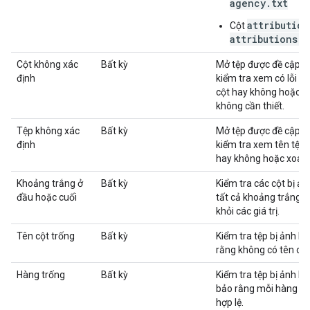
agency.txt
attributio
Cột
attributions.t
Cột không xác
Bất kỳ
Mở tệp được đề cập t
định
kiểm tra xem có lỗi ch
cột hay không hoặc x
không cần thiết.
Tệp không xác
Bất kỳ
Mở tệp được đề cập t
định
kiểm tra xem tên tệp c
hay không hoặc xoá t
Khoảng trắng ở
Bất kỳ
Kiểm tra các cột bị ả
đầu hoặc cuối
tất cả khoảng trắng ở
khỏi các giá trị.
Tên cột trống
Bất kỳ
Kiểm tra tệp bị ảnh 
rằng không có tên cột
Hàng trống
Bất kỳ
Kiểm tra tệp bị ảnh 
bảo rằng mỗi hàng đều
hợp lệ.