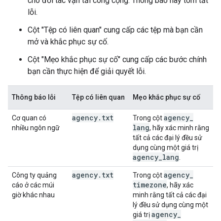
cho đối tác vận tải công cộng. Thông báo này tóm tắt
lỗi.
Cột "Tệp có liên quan" cung cấp các tệp mà bạn cần
mở và khắc phục sự cố.
Cột "Mẹo khắc phục sự cố" cung cấp các bước chính
bạn cần thực hiện để giải quyết lỗi.
Thông báo lỗi
Tệp có liên quan
Mẹo khắc phục sự cố
agency
.
txt
agency
_
Cơ quan có
Trong cột
lang
nhiều ngôn ngữ
, hãy xác minh rằng
tất cả các đại lý đều sử
dụng cùng một giá trị
agency
_
lang
.
agency
.
txt
agency
_
Công ty quảng
Trong cột
timezone
cáo ở các múi
, hãy xác
giờ khác nhau
minh rằng tất cả các đại
lý đều sử dụng cùng một
agency
_
giá trị