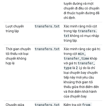
tuyến đường và một
chuyến đi đều có chuyến
đi thuộc tuyến đường đã
chỉ định.
transfers
.
txt
Lượt chuyển
Xác minh rằng mỗi cột
transfers
.
trùng lặp
trong tệp
txt
không có mục nhập
trùng lặp.
transfers
.
txt
Thời gian chuyển
Xác minh rằng các giá trị
min
_
tối thiểu với loại
trong cột
transfer
_
time
chuyển không
khớp
transfer
_
hợp lệ
với giá trị
type
2
là
. Lý do là chỉ
loại chuyến bay chuyển
tiếp này mới yêu cầu
khoảng thời gian tối
thiểu giữa thời điểm đến
và thời điểm khởi hành
của chuyến bay.
transfers
.
txt
from
_
Chuyển giữa
Kiểm tra cột