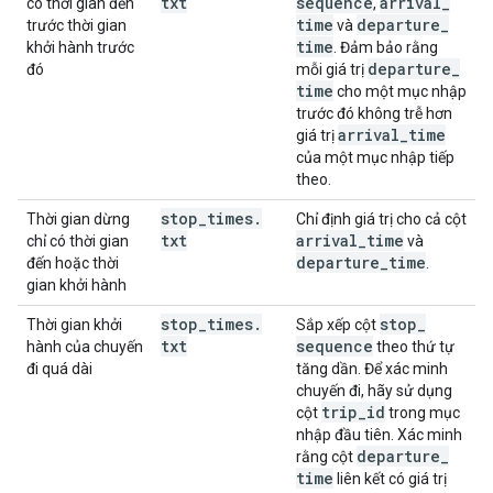
txt
sequence
arrival
_
có thời gian đến
,
time
departure
_
trước thời gian
và
time
khởi hành trước
. Đảm bảo rằng
departure
_
đó
mỗi giá trị
time
cho một mục nhập
trước đó không trễ hơn
arrival
_
time
giá trị
của một mục nhập tiếp
theo.
stop
_
times
.
Thời gian dừng
Chỉ định giá trị cho cả cột
txt
arrival
_
time
chỉ có thời gian
và
departure
_
time
đến hoặc thời
.
gian khởi hành
stop
_
times
.
stop
_
Thời gian khởi
Sắp xếp cột
txt
sequence
hành của chuyến
theo thứ tự
đi quá dài
tăng dần. Để xác minh
chuyến đi, hãy sử dụng
trip
_
id
cột
trong mục
nhập đầu tiên. Xác minh
departure
_
rằng cột
time
liên kết có giá trị