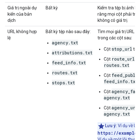
Giá trị ngoài dự
Bất kỳ
Kiểm tra tệp bị ảnh 
kiến của bản
rằng mọi cột phải trố
dịch
không có giá trị.
URL không hợp
Bất kỳ tệp nào sau đây:
Tìm mọi giá trị URL k
lệ
trong các cột sau:
agency.txt
stop_url
Cột
tro
attributions.txt
route_url
Cột
tr
feed_info.txt
routes.txt
routes.txt
feed_publi
Cột
feed_info.txt
stops.txt
agency_far
Cột
agency.txt
agency_url
Cột
agency.txt
Lưu ý:
Ví dụ về UR
https://example
Ví dụ về một lỗi thườn