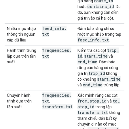
route
_
id
giá bằng
contains
_
id
hoặc
. Do
đó, bạn không cần điền
giá trị vào cả hai cột.
feed
_
info
.
Nhiều mục nhập
Đảm bảo rằng chỉ có
txt
thông tin nguồn
một mục nhập trong tệp
feed
_
info
.
txt
cấp dữ liệu
.
frequencies
.
trip
_
Hành trình trùng
Kiểm tra các cột
txt
id
start
_
time
lặp dựa trên tần
,
và
end
_
time
suất
. Đảm bảo
rằng các hàng có cùng
trip
_
id
giá trị
không
start
_
time
có khoảng
end
_
time
và
trùng lặp.
frequencies
.
Chuyển hành
Xác minh rằng các cột
txt
from
_
stop
_
id
to
_
trình dựa trên
,
và
transfers
.
txt
stop
_
id
tần suất
trong tệp
transfers
.
txt
không
tham chiếu đến bất kỳ
chuyến đi nào có mục