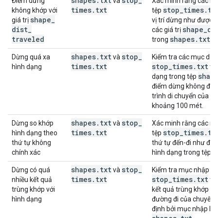
shapes
.
txt
stop
_
Điểm dừng
và
Xác minh rằng các m
times
.
txt
stop
_
times
.
tx
không khớp với
tệp
shape
_
giá trị
vị trí dừng như được 
dist
_
shape
_
di
các giá trị
traveled
shapes
.
txt
trong
.
shapes
.
txt
stop
_
Dừng quá xa
và
Kiểm tra các mục dừn
times
.
txt
stop
_
times
.
txt
hình dạng
và
shap
dạng trong tệp
điểm dừng không được
trình di chuyển của c
khoảng 100 mét.
shapes
.
txt
stop
_
Dừng so khớp
và
Xác minh rằng các m
times
.
txt
stop
_
times
.
tx
hình dạng theo
tệp
thứ tự không
thứ tự đến-đi như đượ
s
chính xác
hình dạng trong tệp
shapes
.
txt
stop
_
Dừng có quá
và
Kiểm tra mục nhập đ
times
.
txt
stop
_
times
.
txt
nhiều kết quả
và
trùng khớp với
kết quả trùng khớp ti
hình dạng
đường đi của chuyến 
định bởi mục nhập hì