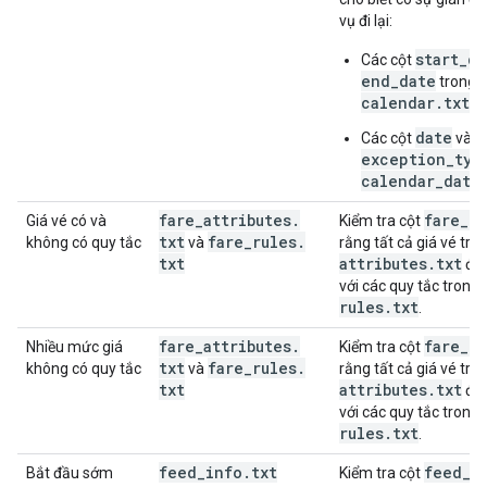
vụ đi lại:
start_da
Các cột
end_date
trong t
calendar.txt
date
Các cột
và
exception_typ
calendar_date
fare
_
attributes
.
fare
_
id
Giá vé có và
Kiểm tra cột
txt
fare
_
rules
.
không có quy tắc
và
rằng tất cả giá vé tro
txt
attributes
.
txt
đều
với các quy tắc trong
rules
.
txt
.
fare
_
attributes
.
fare
_
id
Nhiều mức giá
Kiểm tra cột
txt
fare
_
rules
.
không có quy tắc
và
rằng tất cả giá vé tro
txt
attributes
.
txt
đều
với các quy tắc trong
rules
.
txt
.
feed
_
info
.
txt
feed
_
s
Bắt đầu sớm
Kiểm tra cột