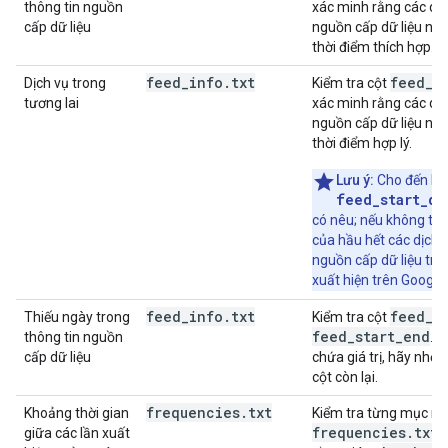
thông tin nguồn
xác minh rằng các dịc
cấp dữ liệu
nguồn cấp dữ liệu này
thời điểm thích hợp.
feed
_
info
.
txt
feed_s
Dịch vụ trong
Kiểm tra cột
tương lai
xác minh rằng các dịc
nguồn cấp dữ liệu này
thời điểm hợp lý.
Lưu ý:
Cho đến kh
feed_start_da
có nêu; nếu không thì
của hầu hết các dịch vụ
nguồn cấp dữ liệu trướ
xuất hiện trên Google
feed
_
info
.
txt
feed
_
s
Thiếu ngày trong
Kiểm tra cột
feed
_
start
_
end
thông tin nguồn
. 
cấp dữ liệu
chứa giá trị, hãy nhớ 
cột còn lại.
frequencies
.
txt
Khoảng thời gian
Kiểm tra từng mục nh
frequencies
.
txt
giữa các lần xuất
đ