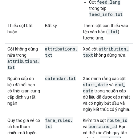
feed_lang
Cột
trong tệp
feed_info.txt
Thiếu cột bắt
Bất kỳ
Thêm cột còn thiếu vào
.
txt
buộc
tệp văn bản (
)
tương ứng.
attributions
.
attribution
_
Cột không dùng
Xoá cột
txt
text
nữa trong
không dùng nữa.
attributions
.
txt
calendar
.
txt
Nguồn cấp dữ
Xác minh rằng các cột
start
_
date
end
_
liệu đã hết hạn
và
date
có thời gian cung
trong nguồn cấp
cấp dịch vụ rất
dữ liệu đã được cập nhật
ngắn
và có ngày bắt đầu và
ngày kết thúc có ý nghĩa.
fare
_
rules
.
route
_
id
Quy tắc giá vé có
Kiểm tra cột
txt
contains
_
id
cả hai tham
và
. Bạn
chiếu mã tuyến
có thể xác định quy tắc