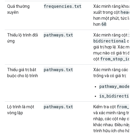
frequencies
.
txt
Quá thường
Xác minh rằng khoảng
headw
xuyên
xuất trong cột
hơn một phút, tức là g
60
hơn
.
pathways
.
txt
is
Thiếu lộ trình đối
Xác minh rằng cột
bidirectional
ứng
có m
giá trị hợp lệ. Xác mi
mục nào có giá trị đả
from
_
stop
_
id
cột
v
pathways
.
txt
Thiếu giá trị bắt
Xác minh rằng các cộ
buộc cho lộ trình
trống và có giá trị:
pathway_mode
is_bidirectio
pathways
.
txt
from
_
s
Lộ trình là một
Kiểm tra cột
vòng lặp
và xác minh rằng tro
nhập, các cột này chứa
khác nhau. Điều này x
trình hữu ích cho hàn