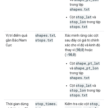
trong tệp
shapes.txt
stop_lat
Cột
và
stop_lon
trong tệp
stops.txt
shapes
.
txt
Vị trí điểm quá
,
Xác minh rằng các cột
stops
.
txt
gần Bắc/Nam
sau đây có giá trị chính
Cực
xác cho vĩ độ và kinh độ
90
0
thay vì (
,
) hoặc
-90
0
(
,
):
shape_pt_lat
Cột
shape_pt_lon
và
trong tệp
shapes.txt
stop_lat
Cột
và
stop_lon
trong tệp
stops.txt
stop
_
times
.
stop
_
Thời gian dừng
Kiểm tra các cột