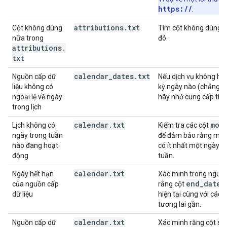
https://
.
attributions
.
txt
Cột không dùng
Tìm cột không dùng n
nữa trong
đó.
attributions
.
txt
calendar
_
dates
.
txt
Nguồn cấp dữ
Nếu dịch vụ không ho
liệu không có
kỳ ngày nào (chẳng hạ
ngoại lệ về ngày
hãy nhớ cung cấp thôn
trong lịch
calendar
.
txt
mon
Lịch không có
Kiểm tra các cột
ngày trong tuần
để đảm bảo rằng mỗi 
nào đang hoạt
có ít nhất một ngày h
động
tuần.
calendar
.
txt
Ngày hết hạn
Xác minh trong nguồn
end
_
date
của nguồn cấp
rằng cột
b
dữ liệu
hiện tại cùng với các 
tương lai gần.
calendar
.
txt
st
Nguồn cấp dữ
Xác minh rằng cột