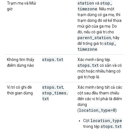
station
stop
_
Trạm mẹ và Múi
và
timezone
giờ
. Nếu một
trạm dừng có ga mẹ, thì
trạm dừng đó sẽ kế thừa
múi giờ của ga mẹ. Do
đó, nếu có giá trị cho
parent
_
station
, hãy
stop
_
để trống giá trị
timezone
.
stops
.
txt
Không tìm thấy
Xác minh rằng tệp
stops
.
txt
điểm dừng nào
có sẵn và có
một hoặc nhiều hàng có
giá trị hợp lệ.
stops
.
txt
Vị trí có ghi đè
,
Xác minh rằng tất cả các
stop
_
times
.
thời gian dừng
cột sau đều tham chiếu
txt
đến các vị trí phải là điểm
dừng
location_type=0
(
):
location_type
Cột
stops.txt
trong tệp