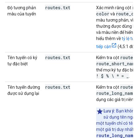
routes
.
txt
ro
Độ tương phản
Xác minh rằng cột
color
route
_
co
màu của tuyến
và
màu tương phản, vì c
thường được dùng là
và màu nền để hiển th
hiểu thêm về
tỷ lệ tư
tiếp cận
(4,5:1 đối 
routes
.
txt
route
_
Tên tuyến có ký
Kiểm tra cột
route
_
short
_
name
tự đặc biệt
thế mọi ký tự đặc biệ
! $ % \ * =
_
.
routes
.
txt
route_
Tên tuyến đường
Kiểm tra cột
route_long_name
được sử dụng lại
.
dụng các giá trị riêng 
Lưu ý:
Bạn không 
sử dụng tên ngắn 
một tuyến chỉ có tên d
một giá trị duy nhất t
route_long_name
.