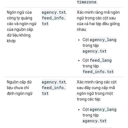
timezone
.
agency
.
txt
Ngôn ngữ của
,
Xác minh rằng mã ngôn
feed
_
info
.
công ty quảng
ngữ trong các cột sau
txt
cáo và ngôn ngữ
của cả hai tệp đều giống
của nguồn cấp
nhau:
dữ liệu không
agency_lang
Cột
khớp
trong tệp
agency.txt
feed_lang
Cột
trong tệp
feed_info.txt
agency
.
txt
Nguồn cấp dữ
,
Xác minh rằng các cột
feed
_
info
.
liệu chưa chỉ
sau đây cung cấp mã
txt
định ngôn ngữ
ngôn ngữ trong một
trong các tệp:
agency_lang
Cột
trong tệp
agency.txt