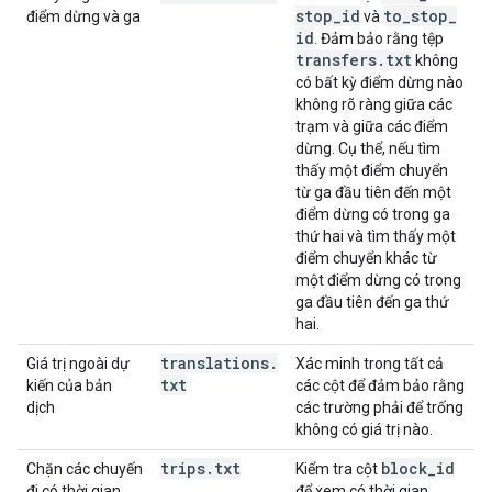
stop
_
id
to
_
stop
_
điểm dừng và ga
và
id
. Đảm bảo rằng tệp
transfers
.
txt
không
có bất kỳ điểm dừng nào
không rõ ràng giữa các
trạm và giữa các điểm
dừng. Cụ thể, nếu tìm
thấy một điểm chuyển
từ ga đầu tiên đến một
điểm dừng có trong ga
thứ hai và tìm thấy một
điểm chuyển khác từ
một điểm dừng có trong
ga đầu tiên đến ga thứ
hai.
translations
.
Giá trị ngoài dự
Xác minh trong tất cả
txt
kiến của bản
các cột để đảm bảo rằng
dịch
các trường phải để trống
không có giá trị nào.
trips
.
txt
block
_
id
Chặn các chuyến
Kiểm tra cột
đi có thời gian
để xem có thời gian