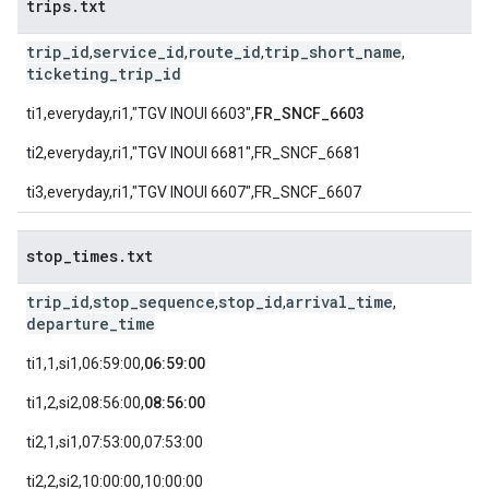
trips
.
txt
trip_id
service_id
route_id
trip_short_name
,
,
,
,
ticketing_trip_id
ti1,everyday,ri1,"TGV INOUI 6603",
FR_SNCF_6603
ti2,everyday,ri1,"TGV INOUI 6681",FR_SNCF_6681
ti3,everyday,ri1,"TGV INOUI 6607",FR_SNCF_6607
stop
_
times
.
txt
trip_id
stop_sequence
stop_id
arrival_time
,
,
,
,
departure_time
ti1,1,si1,06:59:00,
06:59:00
ti1,2,si2,08:56:00,
08:56:00
ti2,1,si1,07:53:00,07:53:00
ti2,2,si2,10:00:00,10:00:00