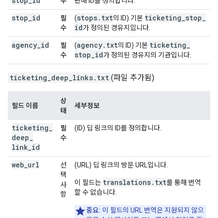
stop
_
id
수
판매 ID를 정의합니다.
stop
_
id
stops
.
txt
ticketing
_
stop
_
필
(
의 ID) 기본
id
수
가 정의된 경유지입니다.
agency
_
id
agency
.
txt
ticketing
_
필
(
의 ID) 기본
stop
_
id
수
가 정의된 경유지의 기관입니다.
ticketing_deep_links.txt
(파일 추가됨)
상
필드 이름
세부정보
태
ticketing
_
필
(ID) 딥 링크의 ID를 정의합니다.
deep
_
수
link
_
id
web
_
url
선
(URL) 딥 링크의 방문 URL입니다.
택
translations.txt
이 필드는
를 통해 번역
사
할 수 없습니다.
항
중요:
이 필드의 URL 번역은 지원되지 않으