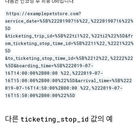
다음은 인코딩 후 최종 URI입니다.
https://examplepetstore.com?
service_date=%5B%2220190716%22,%2220190716%22%
5D
&ticketing_trip_id=%5B%22ti1%22,%22ti2%22%5D&fr
om_ticketing_stop_time_id=%5B%2211%22,%2221%22%
5D
&to_ticketing_stop_time_id=%5B%2212%22,%2222%22
%5D&boarding_time=%5B%222019-07-
16T14:00:00%2B00:00 %22,%222019-07-
16T15:00:00%2B00:00%22%5D&arrival_time=%5B%222
019-07-16T14:50:00%2B00:00 %22,%222019-07-
16T15:50:00%2B00:00%22%5D
다른
ticketing
_
stop
_
id
값의 예