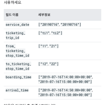
사용하세요.
필드 이름
세부정보
service
_
date
["20190716"
"20190716"]
,
ticketing
_
["ti1"
"ti2"]
,
trip
_
id
from
_
["11"
"21"]
,
ticketing
_
stop
_
time
_
id
to
_
ticketing
_
["12"
"22"]
,
stop
_
time
_
id
boarding
_
time
["2019-07-16T14:00:00+00:00"
,
"2019-07-16T15:00:00+00:00"]
arrival
_
time
["2019-07-16T14:50:00+00:00"
,
"2019-07-16T15:50:00+00:00"]