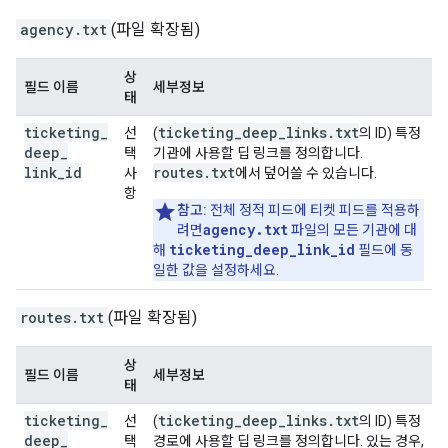
agency.txt
(파일 확장됨)
상
필드 이름
세부정보
태
ticketing
_
ticketing_deep_links.txt
선
(
의 ID) 특정
deep
_
택
기관에 사용할 딥 링크를 정의합니다.
link
_
id
routes.txt
사
에서 덮어쓸 수 있습니다.
항
참고:
전체 정적 피드에 티켓 피드를 적용하
agency.txt
려면
파일의 모든 기관에 대
ticketing_deep_link_id
해
필드에 동
일한 값을 설정하세요.
routes.txt
(파일 확장됨)
상
필드 이름
세부정보
태
ticketing
_
ticketing
_
deep
_
links
.
txt
선
(
의 ID) 특정
deep
_
택
경로에 사용할 딥 링크를 정의합니다. 있는 경우,