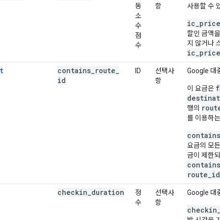
동
항
사용할 수 
소
ic_pric
수
할인 금액을
점
지 않거나 
수
ic_pric
t
contains
_
route
_
ID
선택사
Google 
id
항
f
이 요금은
destina
rout
행의
를 이용하는
contain
요금의 모든 
금이 제한되
contain
route_id
checkin
_
duration
정
선택사
Google 
수
항
checkin
발 시간을 