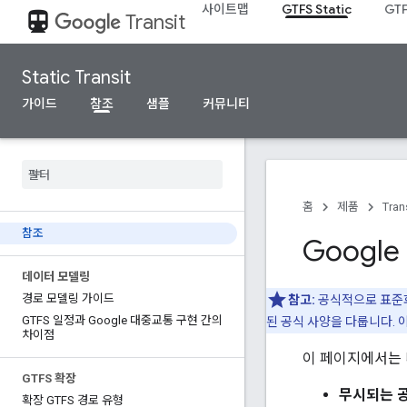
사이트맵
GTFS Static
GTF
directions_transit
Transit
Static Transit
가이드
참조
샘플
커뮤니티
홈
제품
Tran
참조
Googl
데이터 모델링
경로 모델링 가이드
참고:
공식적으로 표준화
GTFS 일정과 Google 대중교통 구현 간의
된 공식 사양을 다룹니다. 
차이점
이 페이지에서는 다
GTFS 확장
무시되는 공
확장 GTFS 경로 유형