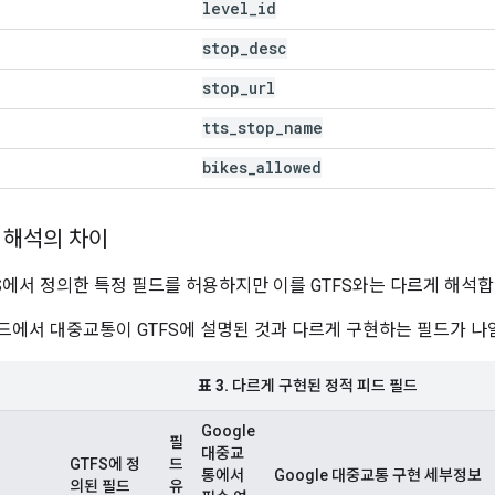
level
_
id
stop
_
desc
stop
_
url
tts
_
stop
_
name
bikes
_
allowed
 해석의 차이
S에서 정의한 특정 필드를 허용하지만 이를 GTFS와는 다르게 해석합
피드에서 대중교통이 GTFS에 설명된 것과 다르게 구현하는 필드가 나
표 3.
다르게 구현된 정적 피드 필드
Google
필
대중교
GTFS에 정
드
통에서
Google 대중교통 구현 세부정보
의된 필드
유