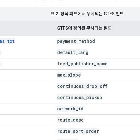
표 2.
정적 피드에서 무시되는 GTFS 필드
GTFS에 정의된 무시되는 필드
es.txt
payment
_
method
t
default
_
lang
t
feed
_
publisher
_
name
max
_
slope
continuous
_
drop
_
off
continuous
_
pickup
network
_
id
route
_
desc
route
_
sort
_
order