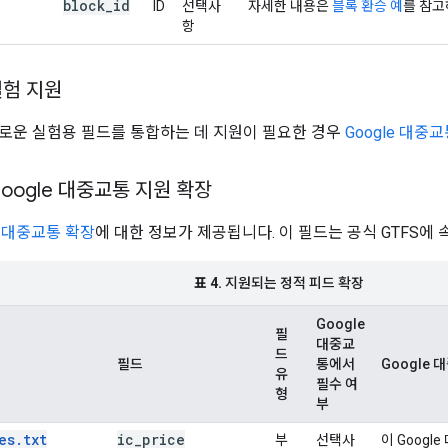
block
_
id
ID
선택사
자세한 내용은
블록 환승 예
를 참고
항
실험 지원
로운 실험용 필드를 통합하는 데 지원이 필요한 경우
Google 대중
oogle 대중교통 지원 확장
e 대중교통 확장
에 대한 정보가 제공됩니다. 이 필드는 공식 GTFS에 
표 4.
지원되는 정적 피드 확장
Google
필
대중교
드
필드
통에서
Google
유
필수 여
형
부
es.txt
ic
_
price
부
선택사
이 Goog