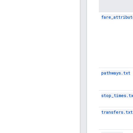
fare_attribut
pathways.txt
stop_times.t
transfers.txt