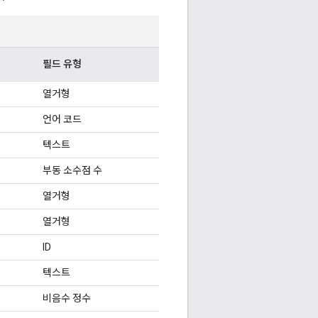
필드 유형
열거형
언어 코드
텍스트
부동 소수점 수
열거형
열거형
ID
텍스트
비음수 정수