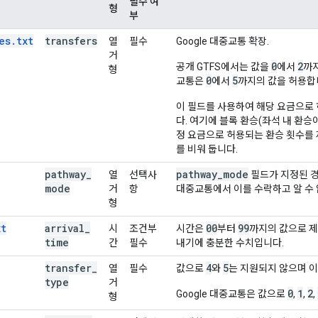
필수 여
형
부
es.txt
transfers
열
필수
Google 대중교통 확장.
거
0
2
공개 GTFS에서는 값을
에서
까지
형
0
5
교통은
에서
까지의 값을 허용합
이 필드를 사용하여 해당 요금으로
다. 여기에 블록 환승(좌석 내 환승
정 요금으로 허용되는 환승 횟수를
를 비워 둡니다.
pathway
_
pathway
_
mode
열
선택사
필드가 지정된 경우
mode
거
항
대중교통에서 이를 수락하고 알 수
형
xt
arrival
_
00
99
시
조건부
시간은
부터
까지의 값으로 제
time
간
필수
내기에 충분한 수치입니다.
transfer
_
4
5
열
필수
값으로
와
는 지원되지 않으며 이
type
거
0
1
2
Google 대중교통은 값으로
,
,
,
형