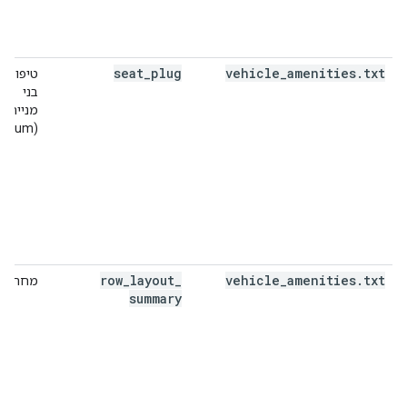
seat
_
plug
vehicle
_
amenities
.
txt
טיפוסים
בני
מנייה
(enum)
row
_
layout
_
vehicle
_
amenities
.
txt
מחרוזת
summary