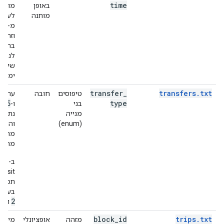
time
באופן
מוגבל
מותנה
לערכי
00
מ-
וזה מ
בהחל
לנסיע
שלוש
ימים.
transfer
_
transfers.txt
טיפוסים
חובה
ערכי
5
type
בני
ו-
לא
מנייה
נתמכ
(enum)
והמע
מתעל
מהם.
ב-le
תמיכ
בערכ
3
2
ו-
.
block
_
id
trips.txt
מזהה
אופציונלי
מידע 