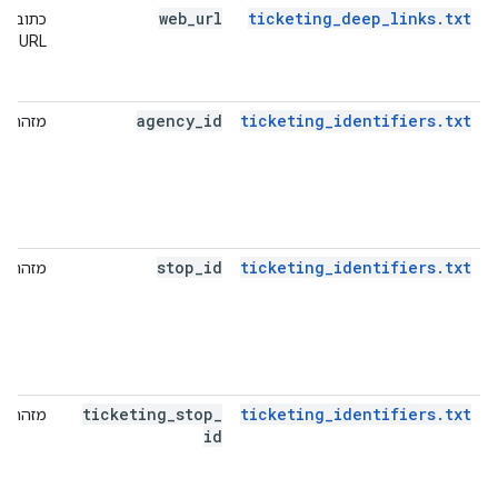
web
_
url
ticketing_deep_links.txt
כתובת
URL
agency
_
id
ticketing_identifiers.txt
מזהה
stop
_
id
ticketing_identifiers.txt
מזהה
ticketing
_
stop
_
ticketing_identifiers.txt
מזהה
id