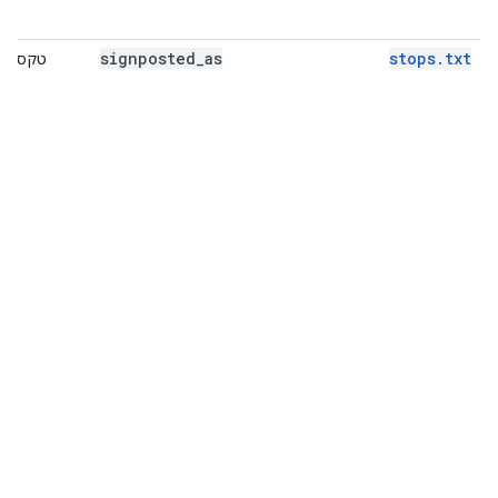
signposted
_
as
stops.txt
טקסט