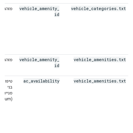
vehicle
_
amenity
_
vehicle
_
categories
.
txt
מזהה
id
vehicle
_
amenity
_
vehicle
_
amenities
.
txt
מזהה
id
ac
_
availability
vehicle
_
amenities
.
txt
טיפוסים
בני
מנייה
(enum)