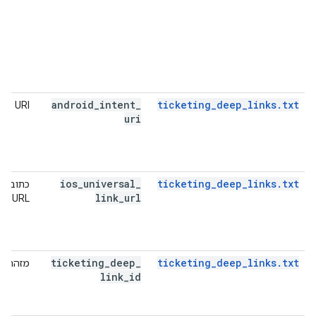
android
_
intent
_
ticketing_deep_links.txt
URI
uri
ios
_
universal
_
ticketing_deep_links.txt
כתובת
link
_
url
URL
ticketing
_
deep
_
ticketing_deep_links.txt
מזהה
link
_
id