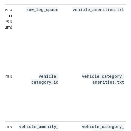
row
_
leg
_
space
vehicle
_
amenities
.
txt
טיפוסים
בני
מנייה
(enum)
vehicle
_
vehicle
_
category
_
מזהה
category
_
id
amenities
.
txt
vehicle
_
amenity
_
vehicle
_
category
_
מזהה