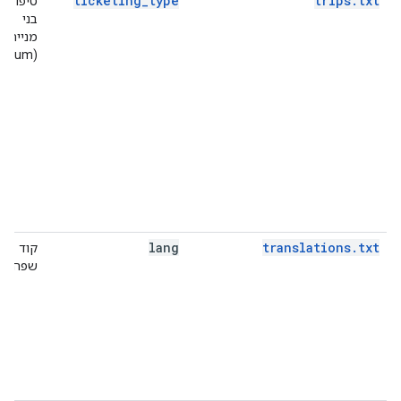
ticketing_type
trips.txt
טיפוסים
בני
מנייה
(enum)
lang
translations.txt
קוד
שפה