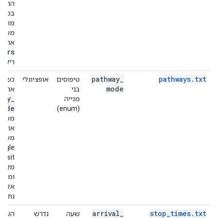
ההעב
במסג
מחיר 
משאי
את ה
fers
ריק.
pathway
_
pathways.txt
טיפוסים
אופציונלי
כשמצי
mode
בני
את ה
way
_
מנייה
mode
(enum)
משאי
אותו ר
מערכ
oogle
ansit
מקבלת
ומתיי
אליו 
נתון ל
arrival
_
stop_times.txt
שעה
נדרש
השעו