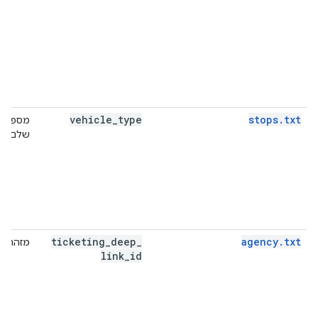
vehicle
_
type
stops.txt
מספר
שלם
ticketing
_
deep
_
agency.txt
מזהה
link
_
id