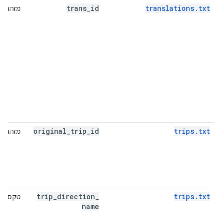
trans
_
id
translations.txt
מזהה
original
_
trip
_
id
trips.txt
מזהה
trip
_
direction
_
trips.txt
טקסט
name