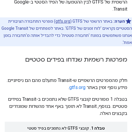
הרשמית של GTFS לבין ההטמעה של הפיד הסטטי ב-Google
Transit.
הערה:
באתר הרשמי של GTFS‏ (
gtfs.org
) מפרטי התחבורה הציבורית
הסטטיים נקראים 'לוח זמנים של GTFS'. באתר למפתחים של Google Transit
אנחנו משתמשים במונח 'תחבורה סטטית' כדי להבדיל אותה מ'תחבורה בזמן
אמת'.
מפרטות רשמיות שנדחו בפידים סטטיים
חלק מהמפרטים הרשמיים ש-Transit מתעלם מהם הם ניסיוניים.
מידע נוסף זמין באתר
gtfs.org
.
בטבלה 1 מפורטים קובצי GTFS שלא נתמכים ב-Transit בפידים
סטטיים. בנוסף, Transit לא תומך באף אחד מהשדות שמוגדרים
בקבצים האלה.
טבלה 1.
קובצי GTFS לא נתמכים בפיד סטטי