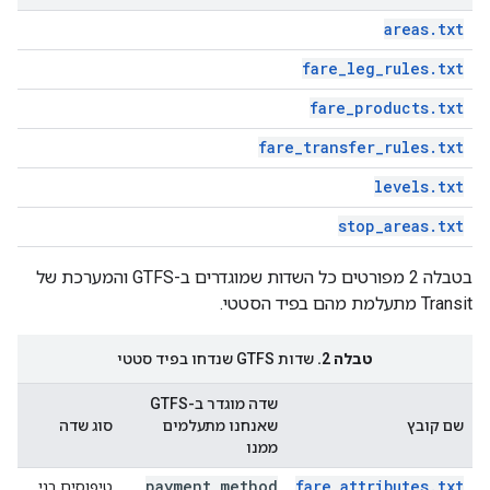
areas.txt
fare_leg_rules.txt
fare_products.txt
fare_transfer_rules.txt
levels.txt
stop_areas.txt
בטבלה 2 מפורטים כל השדות שמוגדרים ב-GTFS והמערכת של
Transit מתעלמת מהם בפיד הסטטי.
טבלה 2.
שדות GTFS שנדחו בפיד סטטי
שדה מוגדר ב-GTFS
שם קובץ
שאנחנו מתעלמים
סוג שדה
ממנו
payment
_
method
fare_attributes.txt
טיפוסים בני