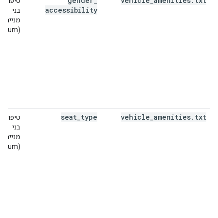
gender
_
vehicle
_
amenities
.
txt
טיפוסים
accessibility
בני
מנייה
(enum)
seat
_
type
vehicle
_
amenities
.
txt
טיפוסים
בני
מנייה
(enum)