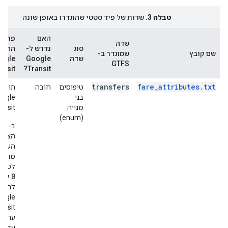
טבלה 3.
שדות של פיד סטטי שהוגדרו באופן שונה
האם
פרטי
שדה
סוג
נדרש ל-
ההטמ
שם קובץ
שמוגדר ב-
שדה
Google
ogle
GTFS
ansit
Transit?
transfers
fare_attributes.txt
טיפוסים
חובה
תוסף
בני
oogle
מנייה
ansit.
(enum)
ב-S
הציבור
הערכ
מוגבל
לטווח
2
0
ל-
להזין 
oogle
ansit
ערכים
5
עד
.