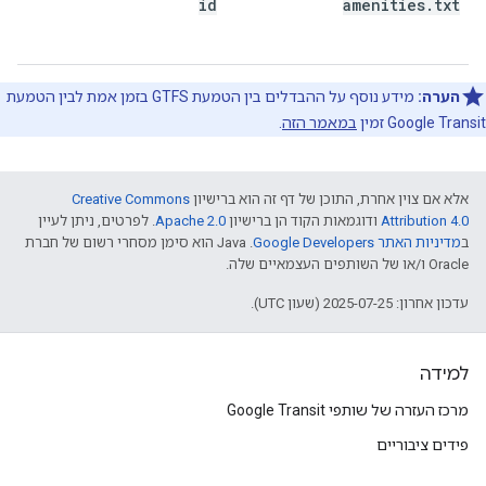
id
amenities
.
txt
הערה:
מידע נוסף על ההבדלים בין הטמעת GTFS בזמן אמת לבין הטמעת
Google Transit זמין
במאמר הזה
.
אלא אם צוין אחרת, התוכן של דף זה הוא ברישיון
Creative Commons
Attribution 4.0
ודוגמאות הקוד הן ברישיון
Apache 2.0
. לפרטים, ניתן לעיין
ב
מדיניות האתר Google Developers‏
.‏ Java הוא סימן מסחרי רשום של חברת
Oracle ו/או של השותפים העצמאיים שלה.
עדכון אחרון: 2025-07-25 (שעון UTC).
למידה
מרכז העזרה של שותפי Google Transit
פידים ציבוריים