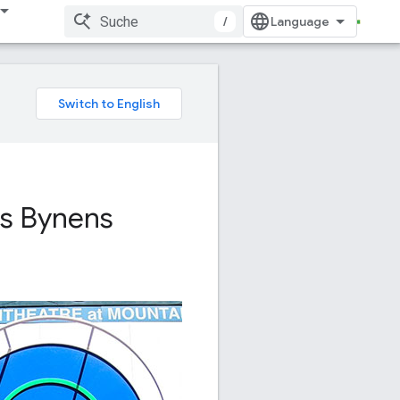
/
as Bynens