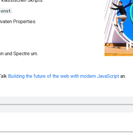
 klassischen Skripts.
const
.
ivaten Properties.
wn und Spectre um.
Talk
Building the future of the web with modern JavaScript
an.