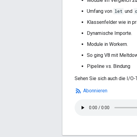
Module im Vergleich zu
Umfang von
let
und
Klassenfelder wie in pr
Dynamische Importe.
Module in Workern.
So ging V8 mit Meltdo
Pipeline vs. Bindung
Sehen Sie sich auch die I/O-
rss_feed
Abonnieren