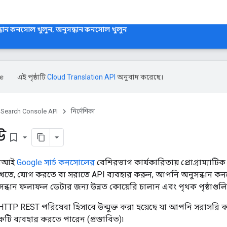
্ধান কনসোল খুলুন, অনুসন্ধান কনসোল খুলুন
এই পৃষ্ঠাটি
Cloud Translation API
অনুবাদ করেছে।
Search Console API
নির্দেশিকা
উ
bookmark_border
পিআই
Google সার্চ কনসোলের
বেশিরভাগ কার্যকারিতায় প্রোগ্রাম্যাটিক অ
েখতে, যোগ করতে বা সরাতে API ব্যবহার করুন, আপনি অনুসন্ধান কনস
ন্ধান ফলাফল ডেটার জন্য উন্নত কোয়েরি চালান এবং পৃথক পৃষ্ঠাগুলি
HTTP REST পরিষেবা হিসাবে উন্মুক্ত করা হয়েছে যা আপনি সরাস
টি ব্যবহার করতে পারেন (প্রস্তাবিত)৷