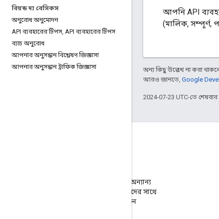
বিয়ন্ড দ্য বেসিকস
আপনি API ব্যবহা
অনুরোধ অনুমোদন
(মালিক, সম্পূর্ণ,
API ব্যবহারের টিপস
,
API ব্যবহারের টিপস
ব্যাচ অনুরোধ
আপনার অনুসন্ধান বিশ্লেষণ জিজ্ঞাসা
আপনার অনুসন্ধান ট্রাফিক জিজ্ঞাসা
অন্য কিছু উল্লেখ না করা থাকলে,
আরও জানতে,
Google Devel
2024-07-23 UTC-তে শেষবা
ফোরাম
উত্তর খুঁজুন এবং অন্যান্য
ওয়েবসাইট মালিকদের সাথে
সংযোগ করুন