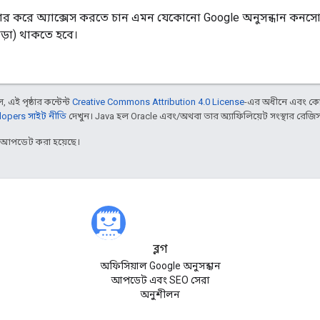
র করে অ্যাক্সেস করতে চান এমন যেকোনো Google অনুসন্ধান কনসোল 
 পড়া) থাকতে হবে।
 এই পৃষ্ঠার কন্টেন্ট
Creative Commons Attribution 4.0 License
-এর অধীনে এবং কো
opers সাইট নীতি
দেখুন। Java হল Oracle এবং/অথবা তার অ্যাফিলিয়েট সংস্থার রেজিস্টার
র আপডেট করা হয়েছে।
ব্লগ
অফিসিয়াল Google অনুসন্ধান
আপডেট এবং SEO সেরা
অনুশীলন