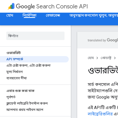
Search Console API
হোম
নির্দেশিকা
রেফারেন্স
অনুসন্ধান কনসোল খুলুন, অনুসন
ওভারভিউ
হোম
প্রোডাক্ট
API সম্পর্কে
এটা চেষ্টা করুন!
,
এটা চেষ্টা করুন!
ওভারভি
মূল্য নির্ধারণ
ব্যবহারের সীমা
সার্চ কনসোল এ
সাইটম্যাপগুলি দ
এবার শুরু করা যাক
জন্য Google অনুস
পূর্বশর্ত
ক্লায়েন্ট লাইব্রেরি ইনস্টল করুন
এই APIটি একটি 
আপনার প্রথম পাইথন অ্যাপ
লাইব্রেরিগুলির
এক