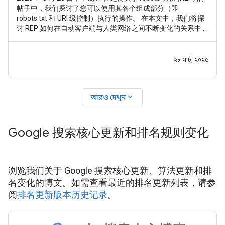
帖子中，我们探讨了您可以使用其各个组成部分（即
robots.txt 和 URI 级控制）执行的操作。 在本文中，我们将探
讨 REP 如何在自动客户端与人类网络之间不断变化的关系中发
挥支持作用。 REP（特别是 robots.txt）已于 2022 年成为
RFC9309 标准。 不过，在标准化之前，我们就已经完成了繁
重的工作：经过 1994 年到 2022
২৮ মার্চ, ২০২৫
expand_more
আরও দেখুন
Google 搜索核心更新和排名规则变化
浏览我们关于 Google 搜索核心更新、算法更新和排
名变化的博文。如需查看最近的排名更新列表，请参
阅
排名更新版本历史记录
。