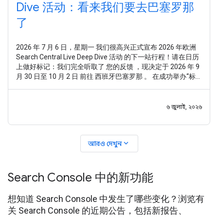
Dive 活动：看来我们要去巴塞罗那
了
2026 年 7 月 6 日，星期一 我们很高兴正式宣布 2026 年欧洲
Search Central Live Deep Dive 活动 的下一站行程！请在日历
上做好标记：我们完全听取了 您的反馈 ，现决定于 2026 年 9
月 30 日至 10 月 2 日 前往 西班牙巴塞罗那 。 在成功举办“标
准版”Search Central Live 活动后，我们收到了非常明确的反
馈：您想要的不仅仅是走马观花式的总体概览，或是零散的技
术点。您希望通过一种系统化且全面的方式，深入探究
৬ জুলাই, ২০২৬
Google
expand_more
আরও দেখুন
Search Console 中的新功能
想知道 Search Console 中发生了哪些变化？浏览有
关 Search Console 的近期公告，包括新报告、