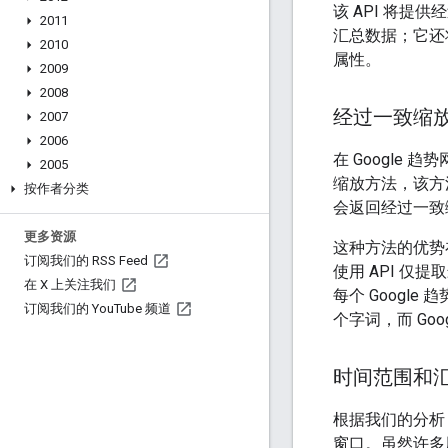
该 API 将提
2011
汇总数据；它还
2010
属性。
2009
2008
经过一致缩
2007
2006
在 Google
2005
缩放方法，该方
按作者分类
会返回经过一致
更多资源
这种方法的优势
订阅我们的 RSS Feed
使用 API 仅
在 X 上关注我们
每个 Googl
订阅我们的 You
Tube 频道
个字词，而 Goo
时间范围和
根据我们的分析，
窗口。虽然许多用