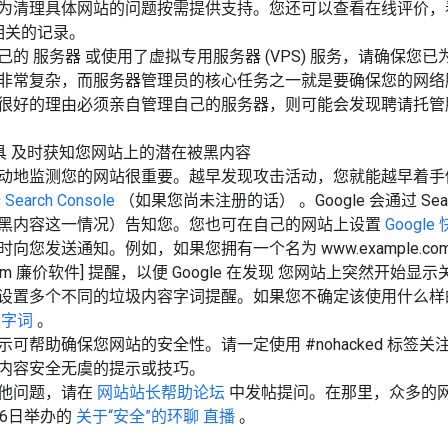
为清理具体网站的问题按需提供支持。您还可以查看在线评价，
相关的记录。
自己的
服务器
或使用了虚拟专用服务器 (VPS) 服务，请确保
非常复杂，而服务器管理员的核心任务之一就是要确保您的网络
很好的理由必须亲自管理自己的服务器，则可能会发现聘请托管
具
及时获知您网站上的潜在被黑内容
动地监测您的网站很重要。越早发现攻击活动，您就能越早着手
Search Console
（如果您尚未注册的话）
。Google 会通过 S
黑内容这一情况）告知您。您也可在自己的网站上设置
Google
向您发送通知。例如，如果您拥有一个名为 www.example.c
le.com 廉价软件] 提醒，以便 Google 在发现
您网站上突然开始显示
设置多个不同的垃圾内容字词提醒。如果您不确定该使用什么样的垃圾
容字词
。
示可帮助确保您网站的安全性。请一定使用 #nohacked 标
内容安全无虞的提示或技巧。
他问题，请在
网站站长帮助论坛
中发帖提问。在那里，众多的
26日举办的
关于“安全”的环聊
直播
。