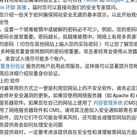
有效地帮助您确保网站安全。您可以在
Twitter
和
Google+
上关注
gle 环聊
直播
，届时您可以直接向我们的安全专家提问。
您介绍一些关于如何确保网站安全无虞的基本提示，以此开始我
全性
，设置一个很难被猜中或破解的密码必不可少。例如，您的密码
密码长度很重要。密码越长，就越难被猜中。网络上有很多资源
的密码（
切勿在其他网站上输入您的实际密码
）可让您了解您
对多种服务重复使用相同的密码很重要。攻击者经常会使用从泄
合，
来尝试入侵尽可能多个帐户。
双重身份验证
服务的帐户启用此项服务。这样做可以显著提升您
周后详细介绍双重身份验证。
站上的
软件
时最常用的方式之一便是利用您网站上的不安全软件。请务必定
修补安全漏洞的更新。如果您使用网络服务器（如 Apache 和 
服务器软件。如果您在自己的网站上使用了
内容管理系统
(CM
用了网络服务器软件和 CMS，请将其注册加入安全通知邮寄名
软件，因为它们不仅可能会带来风险，还可能会减慢您网站的运
务提供商会如何处理安全问题
务提供商时，一定要考虑该提供商在安全性和清理被黑网站方