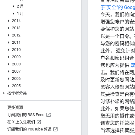
宣传活动会如何
2 月
于“安全”的
Goo
1 月
今天，我们将向
2014
增强您帐户的安
2013
要保护您的网站
2012
以是一个口令。
2011
与您的密码相似
2010
此外，
避免针
2009
户名和密码组
2008
您也应为提供
2007
击。我们将在两
2006
及时更新您网
2005
黑客入侵您网站
按作者分类
其要检查是否有会
时修补您的网络
更多资源
此外，如果您使
订阅我们的 RSS Feed
您无用的插件或
在 X 上关注我们
调查您的托管服
订阅我们的 You
Tube 频道
当您选择托管服