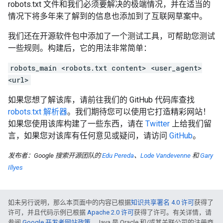
robots.txt 文件和我们必须要解决的极端情况，并在适当的
情况下将多年来了解到的信息也添加到了互联网草案中。
我们还在开源软件包中添加了一个测试工具，可帮助您测试
一些规则。构建后，它的用法非常简单：
robots_main <robots.txt content> <user_agent>
<url>
如果您想了解该库，请前往我们的 GitHub 代码库查找
robots.txt 解析器
。我们期待您可以使用它打造精彩网站！
如果您使用该库构建了一些东西，请在
Twitter
上给我们留
言，如果您对该库有任何意见或疑问，请访问
GitHub
。
发布者：Google 搜索开源团队的
Edu Pereda
、
Lode Vandevenne
和
Gary
Illyes
如未另行说明，那么本页面中的内容已根据
知识共享署名 4.0 许可
获得了
许可，并且代码示例已根据
Apache 2.0 许可
获得了许可。有关详情，请
参阅
Google 开发者网站政策
。Java 是 Oracle 和/或其关联公司的注册商