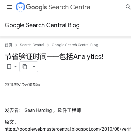
Search Central
Google Search Central Blog
首页
Search Central
Google Search Central Blog
节省验证时间——包括Analytics!
bookmark_border
2010年9月9日星期四
发表者：
Sean Harding
，软件工程师
原文：
https://googlewebmastercentral.blogspot.com/2010/08/verifi