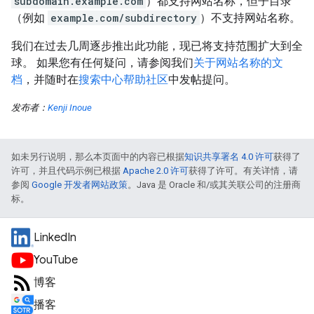
subdomain.example.com
）都支持网站名称，但子目录
（例如
example.com/subdirectory
）不支持网站名称。
我们在过去几周逐步推出此功能，现已将支持范围扩大到全
球。 如果您有任何疑问，请参阅我们
关于网站名称的文
档
，并随时在
搜索中心帮助社区
中发帖提问。
发布者：
Kenji Inoue
如未另行说明，那么本页面中的内容已根据
知识共享署名 4.0 许可
获得了
许可，并且代码示例已根据
Apache 2.0 许可
获得了许可。有关详情，请
参阅
Google 开发者网站政策
。Java 是 Oracle 和/或其关联公司的注册商
标。
LinkedIn
YouTube
博客
播客