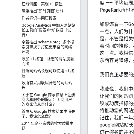
度 —— 平均每
在线讲座：实现 +1 按钮
PageRank
隆重推出“即时页面”功能
作者标记与网页搜索
如果您看一下Goo
Google Analytics 中加入网站站
长工具的“搜索查询”数据（试
一点，人们为什么
行）
是。不管是相关
全新推出 schema
.
org：多个搜
着时间的推移，
索引擎携手打造更丰富的网络
环境
这一点。我相信
添加 +1 按钮，让您的网站脱颖
东西容易追踪，
而出
日语网站站长现可以使用 +1 按
我们真正想要的
钮
致所有采用联属计划的网站站
长
我敢说，我们中没
关于在 Google 商家信息上注册
让我们的网站赚
商店和服务的提示：面向用户
项成功度指标的
的商家信息是什么？
将推动您的网站
首页从 Google 搜索结果中消失
了，我该怎么做？
记住，我们一年之
2011 年企业家秀的搜索质量主
google网站
题
进行排名的并不