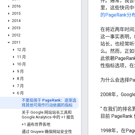
件。通常，我会
2016
里，这些快讯中
2015
的PageRank
2014
2013
在将近两年时间之
2012
这一事实表明，
2011
站长，也经常听说
12 月
么。然而，正如
11 月
此依赖Page
10 月
性指标选项，在
9 月
8 月
为什么会选择Pag
7 月
6 月
2008年，Goog
不要局限于 Page
Rank：逐渐选
择其他可用作行动依据的指标
“
在我们的排名算
关于 Google 网站站长工具和
目前
PageRank
Google Analytics 中的 +1 报告
+1 遍布世界各地
1998年，在P
通过 Gruyere 确保网站安全性