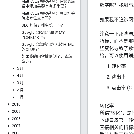
Matt Cutts 视频系列：在您的域
数字呢？找到与
名中添加关键字有多重要？
Matt Cutts 视频系列：短网址会
传递定位文字吗？
如果我不追踪网站
SEO 能保证排名第一吗？
Google 会降低色情网站的
注意一下那些与
Page
Rank 吗？
指标，而不是那
Google 会忽略包含无效 HTML
些变化导致了数
的网页吗？
始，可以使用
如果我的内容被复制了，该怎
么办？
转化率
5 月
4 月
跳出率
3 月
点击率 (CT
2 月
1 月
2010
转化率
2009
所谓“转化”，
2008
下载白皮书。转
2007
直接相关的指标
2006