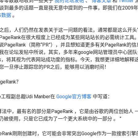
零零散散地收到一些关于
我的论坛发帖
、
博客文章
和
Twitter
谈到最多​​的话题一直是我无意中提到的一件事，即我们在2009
分布数据
。
后，人们仍然在发表关于这一问题的看法，通常都是这么开头“来自Su
PageRank在很大程度上已经成为某些网站站长的必需统计工
PageRank（简称“PR”），并且想知道更多有关PageRan
我在论坛发帖中所说，其实，多年来google网站管理员中心团
Rank，将其视为代表网站成功度的指标。今天，我想更详细地解
您一旦停止跟踪您的PR之后，能够用以消磨时间！
eRank？
le工程副总裁Udi Manber在
Google官方博客
中写道：
法中，最有名的部分是PageRank
，它是由谷歌的两位创始人
—
仍被使用，只是它已成为了一个更大系统中的一部分
。
”
ageRank刚刚创建时，它可能会非常突出Google作为一款搜索引