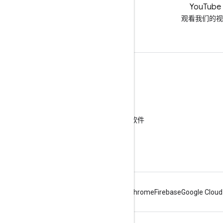
LinkedIn
YouTube
在 LinkedIn 上加入我们
观看我们的视
获取支持
转到帮助论坛
向“咨询交流时间”活动提交问题
举报垃圾内容、钓鱼式攻击内容或恶意软件
更多的支持资源
Android
Chrome
Firebase
Google Cloud