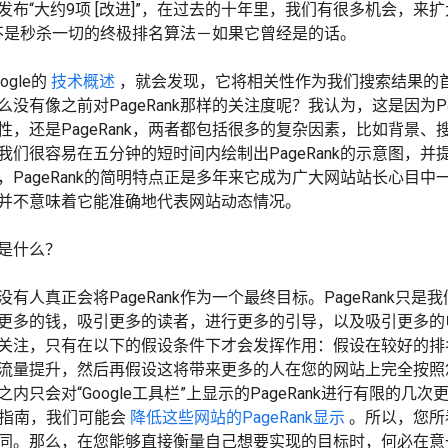
周发布“大约9项 [改进]”，在过去的十年里，我们有很多机会，
再也不是秒杀一切的终极排名算法－如果它曾经是的话。
gle的
技术概述
，就会发现，它将相关性作为我们搜索结果的
没有像之前对PageRank那样的关注度呢？我认为，这是因为P
性，还是PageRank，两者都包括很多的复杂因素，比如背景
我们很容易在五分钟的短时间内绘制出PageRank的示意图，并
，PageRank的简明特点正是多年来它成为广大网站站长心目
并不意味着它能准确地代表网站动态情况。
是什么？
有人真正会将PageRank作为一个最终目标。PageRank
更多的钱，吸引更多的读者，进行更多的引导，以及吸引更多的电子
关注，只有在以下的假设条件下才会发挥作用：假设在较好的排名中
流量提升，然后再假设这将带来更多的人在您的网站上完全按照
内只会对“Google工具栏”上显示的PageRank进行有限的
站长指南，我们可能会
降低这些网站的PageRank显示
。所以，您所
同。那么，在您能够直接衡量自己想要实现的目标时，何必在意