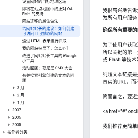
设置网站的目标地理区域
即将在站点地图中终止对 OAI-
我很高兴地告诉
PMH 的支持
为所有用户服务
网站迁移的最佳做法
给网站站长的建议：如何创建
确保所有重要的
可访问且可抓取的网站
通过 HTML 表单进行抓取
为了使用户获取
我的网站被黑了，怎么办？
所以关键的第一
改进了网站站长工具的 i
Google
或
Flash
等技术
小工具
活动回顾：慕尼黑 SMX 大会
纯超文本链接是
有关搜索引擎创建的文本的问
题
真实的URL，
3 月
2 月
简而言之，要避
1 月
2007
<a href="#" oncl
2006
2005
我们推荐更简单
按作者分类