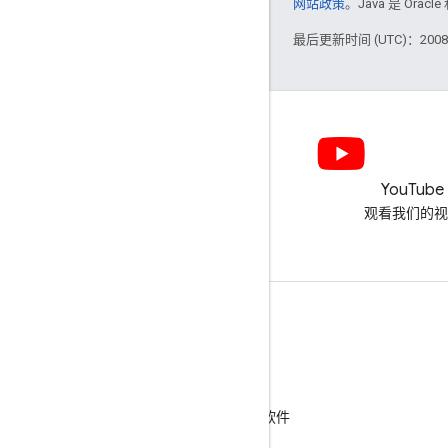
网站政策
。Java 是 Or
最后更新时间 (UTC)：2008-
LinkedIn
YouTube
在 LinkedIn 上加入我们
观看我们的视
获取支持
转到帮助论坛
向“咨询交流时间”活动提交问题
举报垃圾内容、钓鱼式攻击内容或恶意软件