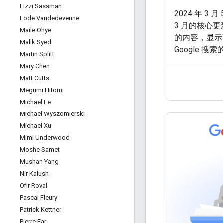
Lizzi Sassman
2024 年 3
Lode Vandedevenne
3 月的核心
Maile Ohye
的内容，显示
Malik Syed
Google 
Martin Splitt
圾政策 ，旨在
Mary Chen
生负面影响的
Matt Cutts
详细介绍此次更
Megumi Hitomi
心更新比我们
Michael Le
核心系统的更
Michael Wyszomierski
的方式上出现
Michael Xu
Mimi Underwood
Moshe Samet
Mushan Yang
Nir Kalush
Ofir Roval
Pascal Fleury
Patrick Kettner
Pierre Far