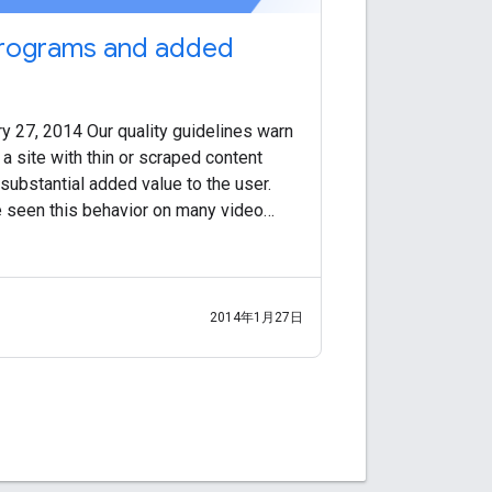
 programs and added
y 27, 2014 Our quality guidelines warn
 a site with thin or scraped content
substantial added value to the user.
e seen this behavior on many video
ly in the adult industry,
2014年1月27日