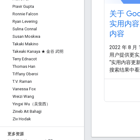
Pravir Gupta
关于 Goo
Ronnie Falcon
实用内容
Ryan Levering
Sulina Connal
内容
Susan Moskwa
Takaki Makino
2022 年 8 
Takeaki Kanaya ★ 金谷 武明
用户提供更实
Terry Ednacot
“实用内容更
Thomas Han
搜索结果中看
Tiffany Oberoi
内容，此举即
T
.
V
.
Raman
以及创作者应
Vanessa Fox
奖励那些能为
Weizi Wang
访问者期望的
Yingxi Wu（吴萤西）
创作的内容能
Zineb Ait Bahajji
循我们的 长期
Ziv Hodak
更多资源