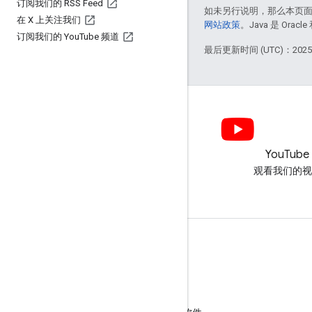
订阅我们的 RSS Feed
如未另行说明，那么本页
在 X 上关注我们
网站政策
。Java 是 Or
订阅我们的 You
Tube 频道
最后更新时间 (UTC)：2025-
LinkedIn
YouTube
在 LinkedIn 上加入我们
观看我们的视
获取支持
转到帮助论坛
向“咨询交流时间”活动提交问题