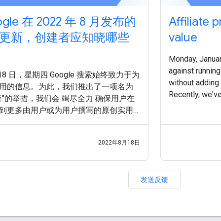
gle 在 2022 年 8 月发布的
Affiliate
更新，创建者应知晓哪些
value
Monday, Januar
against running
月 18 日，星期四 Google 搜索始终致力于为
without adding 
用的信息。为此，我们推出了一项名为
Recently, we'v
新”的举措，我们会 竭尽全力 确保用户在
sites, particular
到更多由用户或为用户撰写的原创实用
体现了这一点。下面详细介绍了此更新
考虑的事项。 实用内容更新旨在更好地
2022年8月18日
访问者带来愉悦体验的内容，而不符合
内容也无法获得良好效果。 如何确保您
够借助我们新推出的更新取得成效？遵
发送反馈
建议 和 指南