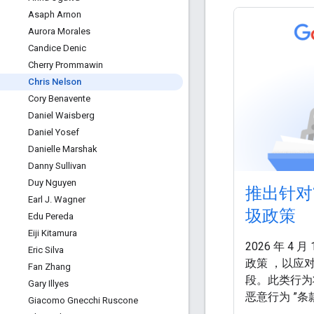
Asaph Arnon
Aurora Morales
Candice Denic
Cherry Prommawin
Chris Nelson
Cory Benavente
Daniel Waisberg
Daniel Yosef
Danielle Marshak
Danny Sullivan
Duy Nguyen
推出针对
Earl J
.
Wagner
圾政策
Edu Pereda
Eiji Kitamura
2026 年 4
Eric Silva
政策 ，以应
Fan Zhang
段。此类行为
Gary Illyes
恶意行为 ”
Giacomo Gnecchi Ruscone