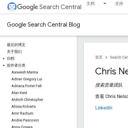
文档
支持
Search Central
Google Search Central Blog
最近的博文
关于我们
首页
Search Cen
归档
按作者分类
Chris N
Aaseesh Marina
Adrian Gregory Lui
搜索质量团队
Adriana Porter Felt
Alan Kent
查看 Chris N
Aldrich Christopher
Alissa Roberts
LinkedIn
Amir Rachum
Andrei Pascovici
Anna Ogawa