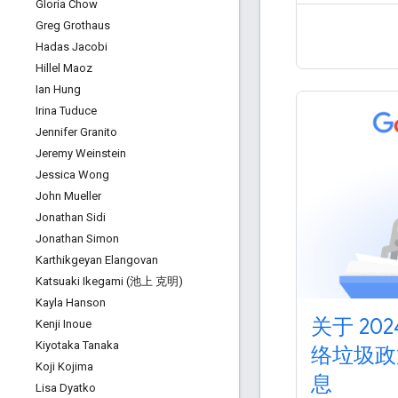
Gloria Chow
Greg Grothaus
Hadas Jacobi
Hillel Maoz
Ian Hung
Irina Tuduce
Jennifer Granito
Jeremy Weinstein
Jessica Wong
John Mueller
Jonathan Sidi
Jonathan Simon
Karthikgeyan Elangovan
Katsuaki Ikegami (池上 克明)
Kayla Hanson
关于 20
Kenji Inoue
Kiyotaka Tanaka
络垃圾政
Koji Kojima
息
Lisa Dyatko