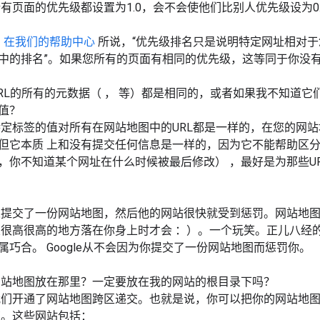
有页面的优先级都设置为1.0，会不会使他们比别人优先级设为0
如
在我们的帮助中心
所说，“优先级排名只是说明特定网址相对
中的排名”。如果您所有的页面有相同的优先级，这等同于你没
RL的所有的元数据（
，
等）都是相同的，或者如果我不知道它
值？
定标签的值对所有在网站地图中的URL都是一样的，在您的网
但它本质 上和没有提交任何信息是一样的，因为它不能帮助区分
，你不知道某个网址在什么时候被最后修改） ，最好是为那些UR
人提交了一份网站地图，然后他的网站很快就受到惩罚。网站地
很高很高的地方落在你身上时才会 ：）。一个玩笑。正儿八经
属巧合。 Google从不会因为你提交了一份网站地图而惩罚你。
网站地图放在那里？一定要放在我的网站的根目录下吗？
我们开通了网站地图跨区递交。也就是说，你可以把你的网站地
证。这些网站包括：