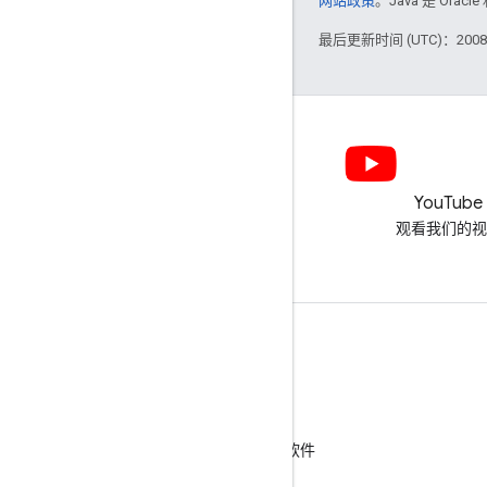
网站政策
。Java 是 Or
最后更新时间 (UTC)：2008-
LinkedIn
YouTube
在 LinkedIn 上加入我们
观看我们的视
获取支持
转到帮助论坛
向“咨询交流时间”活动提交问题
举报垃圾内容、钓鱼式攻击内容或恶意软件
更多的支持资源