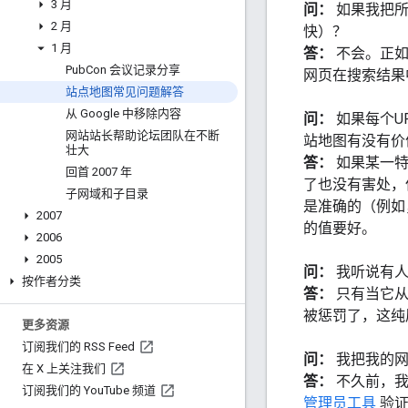
3 月
问：
如果我把所
2 月
快）？
1 月
答：
不会。正
Pub
Con 会议记录分享
网页在搜索结果
站点地图常见问题解答
从 Google 中移除内容
问：
如果每个U
网站站长帮助论坛团队在不断
站地图有没有价
壮大
答：
如果某一特
回首 2007 年
了也没有害处，
子网域和子目录
是准确的（例如
2007
的值要好。
2006
2005
问：
我听说有
按作者分类
答：
只有当它从
被惩罚了，这纯
更多资源
订阅我们的 RSS Feed
问：
我把我的
在 X 上关注我们
答：
不久前，
订阅我们的 You
Tube 频道
管理员工具
验