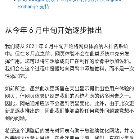
Exchange 支持
从今年 6 月中旬开始逐步推出
我们将从 2021 年 6 月中旬开始将网页体验纳入排名系统
中。但在 8 月底之前，网页体验不会在此类系统中充分发
挥作用。您可以将它想象成向正在制作的菜肴中添加佐料。
我们会在这个过程中缓慢地向菜肴中添加佐料，而不是一次
性添加完。
如前所述，虽然此次更新旨在突出显示提供出色用户体验的
网页，但网页体验仍然是我们的系统考虑的诸多因素之一。
因此，网站通常应该不会遇到明显变化。此外，由于此次更
新是逐步推出的，因此我们能够监控任何意外问题或意想不
到的问题。
希望这个调整后的发布时间表有助于您继续优化网站，并以
改善网页体验为目标。在此次变更之前，我们一直在收集反