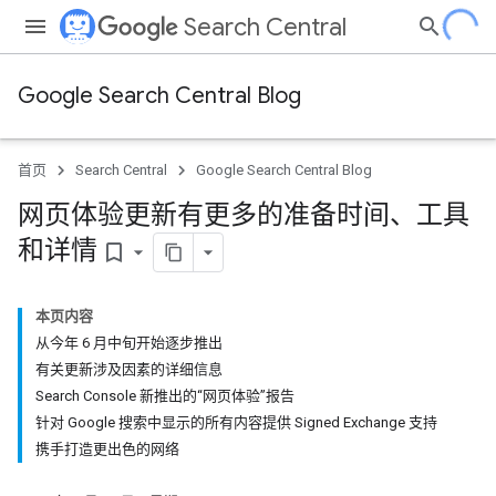
Search Central
Google Search Central Blog
首页
Search Central
Google Search Central Blog
网页体验更新有更多的准备时间、工具
和详情
bookmark_border
本页内容
从今年 6 月中旬开始逐步推出
有关更新涉及因素的详细信息
Search Console 新推出的“网页体验”报告
针对 Google 搜索中显示的所有内容提供 Signed Exchange 支持
携手打造更出色的网络