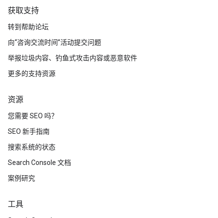
获取支持
转到帮助论坛
向“咨询交流时间”活动提交问题
举报垃圾内容、钓鱼式攻击内容或恶意软件
更多的支持资源
资源
您需要 SEO 吗？
SEO 新手指南
搜索系统的状态
Search Console 文档
案例研究
工具