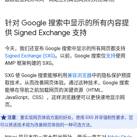
针对 Google 搜索中显示的所有内容提
供 Signed Exchange 支持
今天，我们还宣布 Google 搜索中显示的所有网页都支持
Signed Exchange (SXG)
。以前，Google 搜索仅
支持
使用
AMP 框架构建的 SXG。
SXG 使 Google 搜索能够利用
兼容浏览器
中的隐私保护预提
取技术，从而改善网页体验。通过这种技术，Google 搜索
能够在导航之前加载网页的关键资源（HTML、
JavaScript、CSS），这样浏览器便可以更快速地显示网
页。
注意
：要实现网页体验方面的好处，使用 SXG 并非强制性要求，您
可以将该技术视为改善网页体验的一种可选方法。