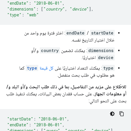
"endDate"
:
"2018-06-01"
,
"dimensions"
:
[
"
country
"
,
"
device
"
],
"type"
:
"web"
startDate
/
endDate
: اختَر فترة يوم واحد من
خلال اختيار التاريخ نفسه.
dimensions
: يمكنك تضمين
country
و/أو
device
اختياريًا.
type
: يمكنك التعداد اختياريًا على
كل قيمة
type
كما
هو مطلوب في طلب بحث منفصل.
للاطّلاع على مزيد من التفاصيل، بما في ذلك طلب البحث و/أو البلد و/
أو معلومات الجهاز
، على حساب فقدان بعض البيانات، يمكنك تنفيذ طلب
بحث على النحو التالي:
"startDate"
:
"2018-06-01"
,
"endDate"
:
"2018-06-01"
,
"dimensions"
:
[
"
query
"
,
"
country
"
,
"
device
"
],