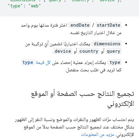
"type"
:
"web"
startDate
/
endDate
: اختَر فترة مدتها يوم واحد
من خلال اختيار التاريخ نفسه.
dimensions
: يمكنك اختياريًا تضمين أيّ تركيبة من
query
أو
country
أو
device
.
type
: يمكنك إجراء عملية إحصاء على
كل قيمة
type
كما تريد في طلب بحث منفصل.
تجميع النتائج حسب الصفحة أو الموقع
الإلكتروني
يتم احتساب مرّات الظهور والنقرات والموضع ونسبة النقر إلى الظهور
بشكلٍ مختلف عند تجميع النتائج حسب الصفحة بدلاً من الموقع
الإلكتروني.
مزيد من المعلومات