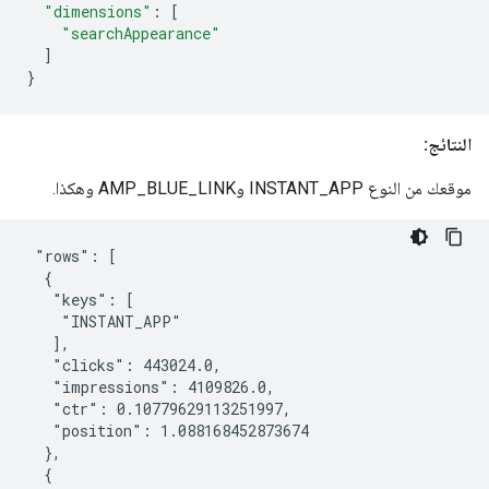
"dimensions"
:
[
"searchAppearance"
]
}
النتائج:
موقعك من النوع INSTANT_APP وAMP_BLUE_LINK وهكذا.
 "rows": [

  {

   "keys": [

    "INSTANT_APP"

   ],

   "clicks": 443024.0,

   "impressions": 4109826.0,

   "ctr": 0.10779629113251997,

   "position": 1.088168452873674

  },

  {
