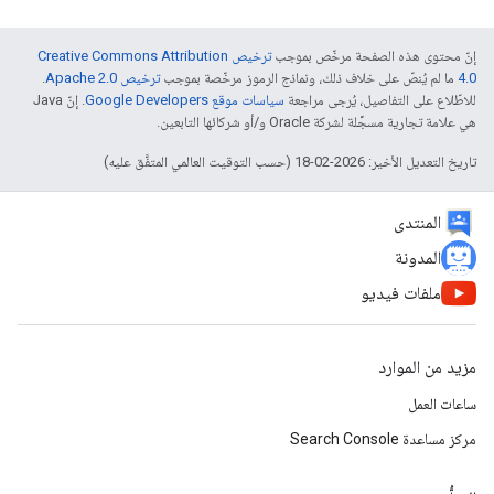
إنّ محتوى هذه الصفحة مرخّص بموجب
ترخيص Creative Commons Attribution
4.0‏
ما لم يُنصّ على خلاف ذلك، ونماذج الرموز مرخّصة بموجب
ترخيص Apache 2.0‏
.
للاطّلاع على التفاصيل، يُرجى مراجعة
سياسات موقع Google Developers‏
. إنّ Java
هي علامة تجارية مسجَّلة لشركة Oracle و/أو شركائها التابعين.
تاريخ التعديل الأخير: 2026-02-18 (حسب التوقيت العالمي المتفَّق عليه)
المنتدى
المدونة
ملفات فيديو
مزيد من الموارد
ساعات العمل
مركز مساعدة Search Console