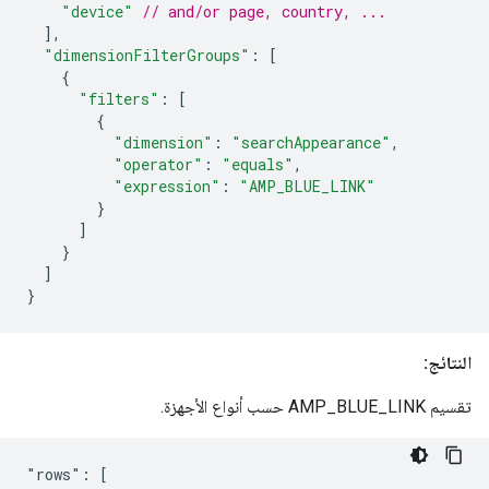
"device"
// and/or page, country, ...
],
"dimensionFilterGroups"
:
[
{
"filters"
:
[
{
"dimension"
:
"searchAppearance"
,
"operator"
:
"equals"
,
"expression"
:
"AMP_BLUE_LINK"
}
]
}
]
}
النتائج:
تقسيم
AMP_BLUE_LINK
حسب أنواع الأجهزة.
"rows": [
