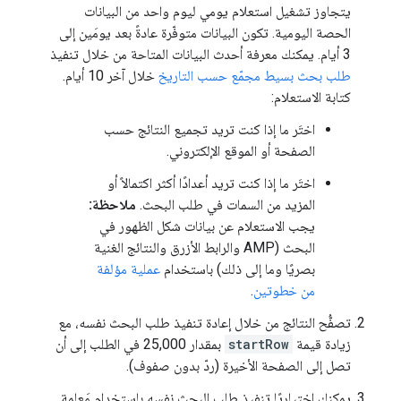
يتجاوز تشغيل استعلام يومي ليوم واحد من البيانات
الحصة اليومية. تكون البيانات متوفّرة عادةً بعد يومَين إلى
3 أيام. يمكنك معرفة أحدث البيانات المتاحة من خلال تنفيذ
طلب بحث بسيط مجمّع حسب التاريخ
خلال آخر 10 أيام.
كتابة الاستعلام:
اختَر ما إذا كنت تريد تجميع النتائج حسب
الصفحة أو الموقع الإلكتروني.
اختَر ما إذا كنت تريد أعدادًا أكثر اكتمالاً أو
المزيد من السمات في طلب البحث.
ملاحظة:
يجب الاستعلام عن بيانات شكل الظهور في
البحث (AMP والرابط الأزرق والنتائج الغنية
بصريًا وما إلى ذلك) باستخدام
عملية مؤلفة
من خطوتين
.
تصفُّح النتائج من خلال إعادة تنفيذ طلب البحث نفسه، مع
زيادة قيمة
startRow
بمقدار 25,000 في الطلب إلى أن
تصل إلى الصفحة الأخيرة (ردّ بدون صفوف).
يمكنك اختياريًا تنفيذ طلب البحث نفسه باستخدام مَعلمة