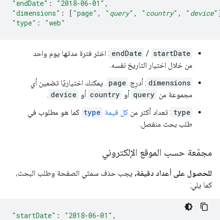
"endDate"
:
"2018-06-01"
,
"dimensions"
:
[
"page"
,
"
query
"
,
"
country
"
,
"
device
"
"type"
:
"web"
startDate
/
endDate
: اختَر فترة مدتها يوم واحد
من خلال اختيار التاريخ نفسه.
dimensions
: أدرِج
page
. يمكنك اختياريًا تضمين أي
مجموعة من
query
أو
country
أو
device
.
type
: تعداد أكثر من
كل قيمة
type
كما هو مطلوب في
طلب بحث منفصل.
مجمّعة حسب الموقع الإلكتروني
للحصول على أعداد دقيقة،
يجب حذف سمتَي الصفحة وطلب البحث،
كما يلي:
"startDate"
:
"2018-06-01"
,