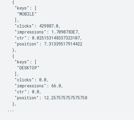
  {

   "keys": [

    "MOBILE"

   ],

   "clicks": 429887.0,

   "impressions": 1.7090783E7,

   "ctr": 0.025153148337323107,

   "position": 7.31339517914422

  },

  {

   "keys": [

    "DESKTOP"

   ],

   "clicks": 0.0,

   "impressions": 66.0,

   "ctr": 0.0,

   "position": 12.257575757575758

  },

...