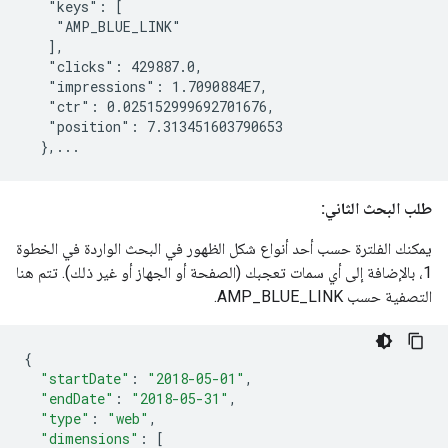
   "keys": [

    "AMP_BLUE_LINK"

   ],

   "clicks": 429887.0,

   "impressions": 1.7090884E7,

   "ctr": 0.025152999692701676,

   "position": 7.313451603790653

  },...
طلب البحث الثاني:
يمكنك الفلترة حسب أحد أنواع شكل الظهور في البحث الواردة في الخطوة
1، بالإضافة إلى أي سمات تعجبك (الصفحة أو الجهاز أو غير ذلك). تتم هنا
التصفية حسب
AMP_BLUE_LINK
.
{
"startDate"
:
"2018-05-01"
,
"endDate"
:
"2018-05-31"
,
"type"
:
"web"
,
"dimensions"
:
[