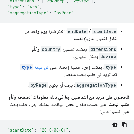
"dimensions"
:
[
"
country
"
,
"
device
"
],
"type"
:
"web"
,
"aggregationType"
:
"byPage"
startDate
/
endDate
: اختَر فترة يوم واحد من
خلال اختيار التاريخ نفسه.
dimensions
: يمكنك تضمين
country
و/أو
device
بشكل اختياري.
type
: يمكنك إجراء عملية إحصاء على
كل قيمة
type
كما تريد في طلب بحث منفصل.
aggregationType
: يجب أن يكون
byPage
.
للحصول على مزيد من التفاصيل، بما في ذلك معلومات الصفحة و/أو
طلب البحث
، على حساب فقدان بعض البيانات، يمكنك إجراء طلب بحث
على النحو التالي:
"startDate"
:
"2018-06-01"
,