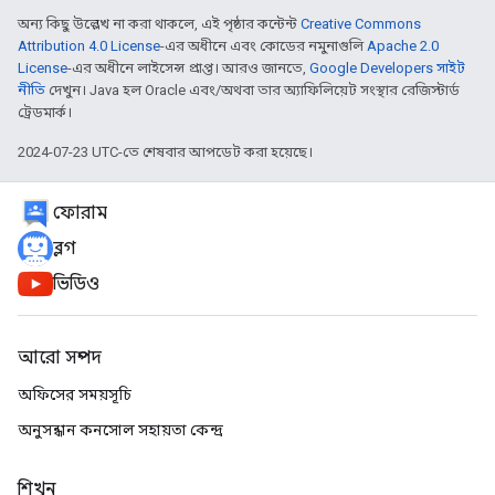
অন্য কিছু উল্লেখ না করা থাকলে, এই পৃষ্ঠার কন্টেন্ট
Creative Commons
Attribution 4.0 License
-এর অধীনে এবং কোডের নমুনাগুলি
Apache 2.0
License
-এর অধীনে লাইসেন্স প্রাপ্ত। আরও জানতে,
Google Developers সাইট
নীতি
দেখুন। Java হল Oracle এবং/অথবা তার অ্যাফিলিয়েট সংস্থার রেজিস্টার্ড
ট্রেডমার্ক।
2024-07-23 UTC-তে শেষবার আপডেট করা হয়েছে।
ফোরাম
ব্লগ
ভিডিও
আরো সম্পদ
অফিসের সময়সূচি
অনুসন্ধান কনসোল সহায়তা কেন্দ্র
শিখুন