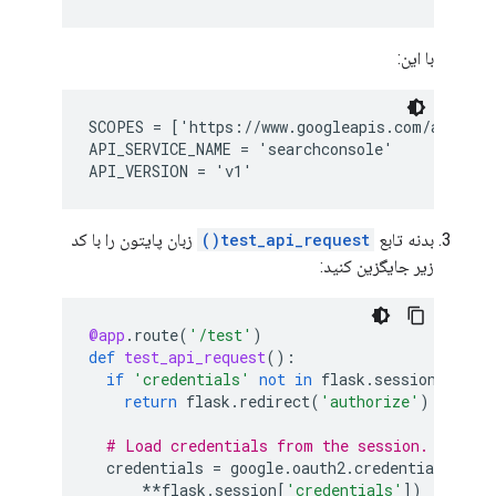
با این:
SCOPES = ['https://www.googleapis.com/auth/web
API_SERVICE_NAME = 'searchconsole'

بدنه تابع
test_api_request()
زبان پایتون را با کد
زیر جایگزین کنید:
@app
.
route
(
'/test'
)
def
test_api_request
():
if
'credentials'
not
in
flask
.
session
:
return
flask
.
redirect
(
'authorize'
)
# Load credentials from the session.
credentials
=
google
.
oauth2
.
credentials
.
Cred
**
flask
.
session
[
'credentials'
])