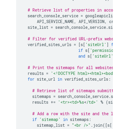
# Retrieve list of properties in account
search_console_service
=
googleapiclient
.
dis
API_SERVICE_NAME
,
API_VERSION
,
credenti
site_list
=
search_console_service
.
sites
()
.
# Filter for verified URL-prefix websites.
verified_sites_urls
=
[
s
[
'siteUrl'
]
for
s
i
if
s
[
'permissionLevel
and
s
[
'siteUrl'
]
.
star
# Print the sitemaps for all websites that 
results
=
'<!DOCTYPE html><html><body><tabl
for
site_url
in
verified_sites_urls
:
# Retrieve list of sitemaps submitted
sitemaps
=
search_console_service
.
sitemap
results
+=
'<tr><td>
%s
<
/td>'
%
(
site_url
# Add a row with the site and the list of
if
'sitemap'
in
sitemaps
:
sitemap_list
=
"<br />"
.
join
([
s
[
'path'
]