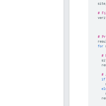
site
# Fi
veri
# Pr
resu
for
# 
si
re
# 
if
el
re