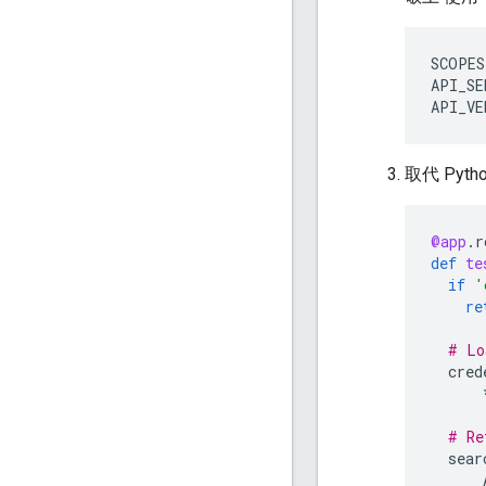
SCOPES
API_SE
取代 Pyt
@app
.
r
def
te
if
'
re
# Lo
cred
# Re
sear