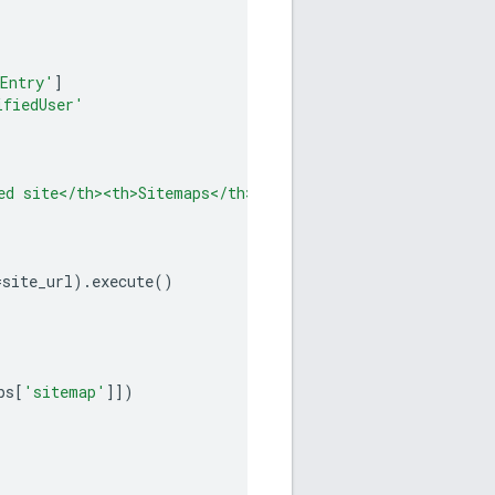
Entry'
]
ifiedUser'
ed site</th><th>Sitemaps</th></tr>'
=
site_url
)
.
execute
()
ps
[
'sitemap'
]])