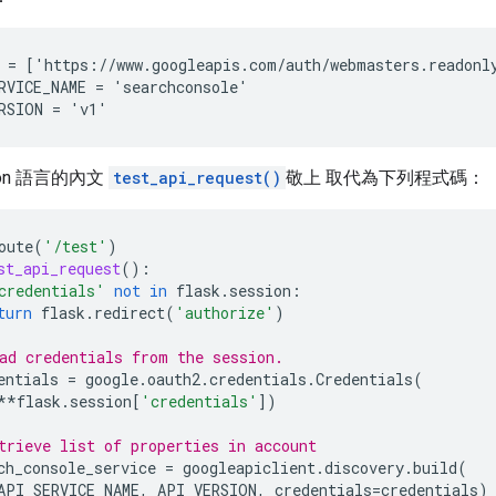
 = ['https://www.googleapis.com/auth/webmasters.readonly
RVICE_NAME = 'searchconsole'

hon 語言的內文
test_api_request()
敬上 取代為下列程式碼：
oute
(
'/test'
)
st_api_request
():
credentials'
not
in
flask
.
session
:
turn
flask
.
redirect
(
'authorize'
)
ad credentials from the session.
entials
=
google
.
oauth2
.
credentials
.
Credentials
(
**
flask
.
session
[
'credentials'
])
trieve list of properties in account
ch_console_service
=
googleapiclient
.
discovery
.
build
(
API_SERVICE_NAME
,
API_VERSION
,
credentials
=
credentials
)