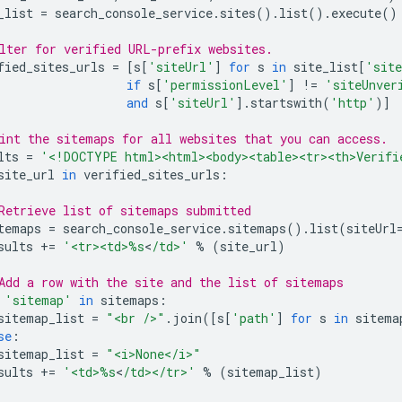
_list
=
search_console_service
.
sites
()
.
list
()
.
execute
()
lter for verified URL-prefix websites.
fied_sites_urls
=
[
s
[
'siteUrl'
]
for
s
in
site_list
[
'site
if
s
[
'permissionLevel'
]
!=
'siteUnver
and
s
[
'siteUrl'
]
.
startswith
(
'http'
)]
int the sitemaps for all websites that you can access.
lts
=
'<!DOCTYPE html><html><body><table><tr><th>Verifi
site_url
in
verified_sites_urls
:
Retrieve list of sitemaps submitted
temaps
=
search_console_service
.
sitemaps
()
.
list
(
siteUrl
sults
+=
'<tr><td>
%s
<
/td>'
%
(
site_url
)
Add a row with the site and the list of sitemaps
'sitemap'
in
sitemaps
:
sitemap_list
=
"<br />"
.
join
([
s
[
'path'
]
for
s
in
sitema
se
:
sitemap_list
=
"<i>None</i>"
sults
+=
'<td>
%s
<
/td></tr>'
%
(
sitemap_list
)