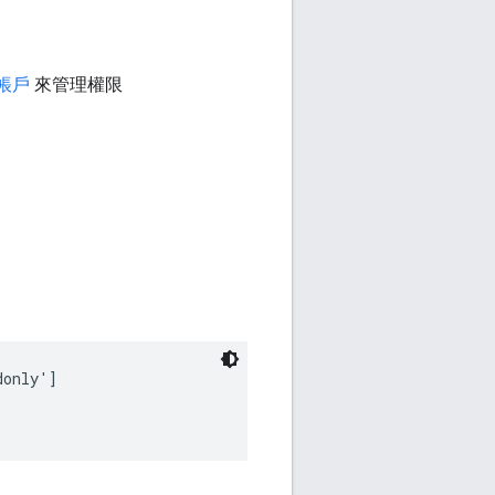
帳戶
來管理權限
only']
