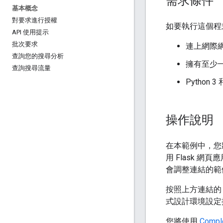
需求條件
基本概念
對要求進行授權
如要執行這個程
API 使用提示
批次要求
連上網際
查詢您的搜尋分析
擁有至少一個在
查詢搜尋流量
Python 3
操作說明
在本範例中，您
用 Flask 網
會調整連結的範例，以
按照上方連結的
式設計環境設定操
您將使用
Comp