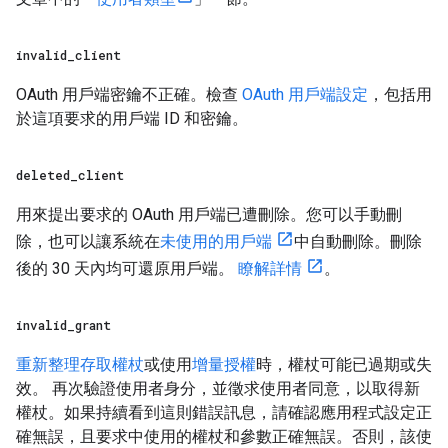
invalid
_
client
OAuth 用戶端密鑰不正確。檢查
OAuth 用戶端設定
，包括用
於這項要求的用戶端 ID 和密鑰。
deleted
_
client
用來提出要求的 OAuth 用戶端已遭刪除。您可以手動刪
除，也可以讓系統在
未使用的用戶端
中自動刪除。刪除
後的 30 天內均可還原用戶端。
瞭解詳情
。
invalid
_
grant
重新整理存取權杖
或使用
增量授權
時，權杖可能已過期或失
效。 再次驗證使用者身分，並徵求使用者同意，以取得新
權杖。如果持續看到這則錯誤訊息，請確認應用程式設定正
確無誤，且要求中使用的權杖和參數正確無誤。否則，該使