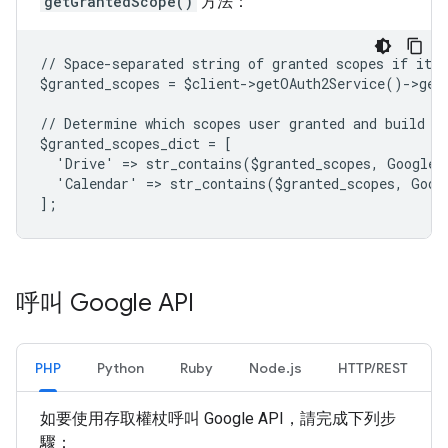
getGrantedScope()
方法：
// Space-separated string of granted scopes if it e
$granted_scopes = $client->getOAuth2Service()->get
// Determine which scopes user granted and build a
$granted_scopes_dict = [
  'Drive' => str_contains($granted_scopes, Google\
  'Calendar' => str_contains($granted_scopes, Goog
];
呼叫 Google API
PHP
Python
Ruby
Node.js
HTTP/REST
如要使用存取權杖呼叫 Google API，請完成下列步
驟：