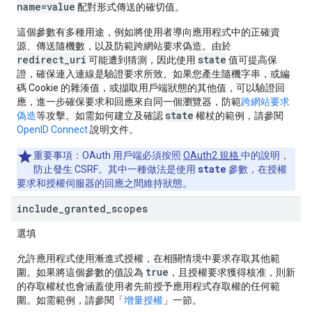
name=value
配對形式傳送的確切值。
這個參數有多種用途，例如將使用者導向應用程式中的正確資
源、傳送隨機數，以及防範跨網站要求偽造。由於
redirect_uri
state
可能遭到猜測，因此使用
值可提高保
證，確保連入連線是驗證要求所致。如果您產生隨機字串，或編
碼 Cookie 的雜湊值，或擷取用戶端狀態的其他值，可以驗證回
應，進一步確保要求和回應來自同一個瀏覽器，防範
跨網站要求
state
偽造
等攻擊。如需如何建立及確認
權杖的範例，請參閱
OpenID Connect
說明文件。
重要事項：
OAuth 用戶端必須按照
OAuth2 規格
中的說明，
state
防止發生 CSRF。其中一種做法是使用
參數，在授權
要求和授權伺服器的回應之間維持狀態。
include
_
granted
_
scopes
選填
允許應用程式使用漸進式授權，在相關情境中要求存取其他範
true
圍。如果將這個參數的值設為
，且授權要求獲得核准，則新
的存取權杖也會涵蓋使用者先前授予應用程式存取權的任何範
圍。如需範例，請參閱「
增量授權
」一節。