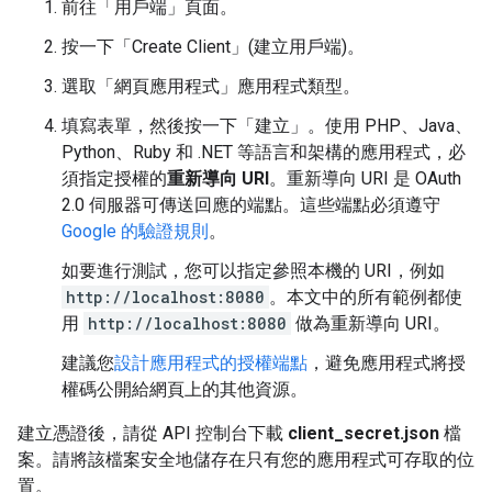
前往「用戶端」頁面
。
按一下「Create Client」(建立用戶端)
。
選取「網頁應用程式」
應用程式類型。
填寫表單，然後按一下「建立」
。使用 PHP、Java、
Python、Ruby 和 .NET 等語言和架構的應用程式，必
須指定授權的
重新導向 URI
。重新導向 URI 是 OAuth
2.0 伺服器可傳送回應的端點。這些端點必須遵守
Google 的驗證規則
。
如要進行測試，您可以指定參照本機的 URI，例如
http://localhost:8080
。本文中的所有範例都使
用
http://localhost:8080
做為重新導向 URI。
建議您
設計應用程式的授權端點
，避免應用程式將授
權碼公開給網頁上的其他資源。
建立憑證後，請從 API 控制台下載
client_secret.json
檔
案。請將該檔案安全地儲存在只有您的應用程式可存取的位
置。