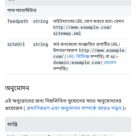
পাথ প্যারামিটার
feedpath
string
সাইটম্যাপের URL যোগ করতে হবে। যেমন:
http:
/
/
www
.
example
.
com
/
sitemap
.
xml
site
Url
string
সার্চ কনসোলে সংজ্ঞায়িত প্রপার্টির URL।
http:
/
/
www
.
example
.
উদাহরণস্বরূপ:
com
/
sc-
(
URL-প্রিফিক্স
সম্পত্তি), বা
domain:example
.
com
(
ডোমেন
সম্পত্তি)।
অনুমোদন
এই অনুরোধের জন্য নিম্নলিখিত সুযোগের সাথে অনুমোদনের
প্রয়োজন (
প্রমাণিকরণ এবং অনুমোদন সম্পর্কে আরও পড়ুন
)।
ব্যাপ্তি