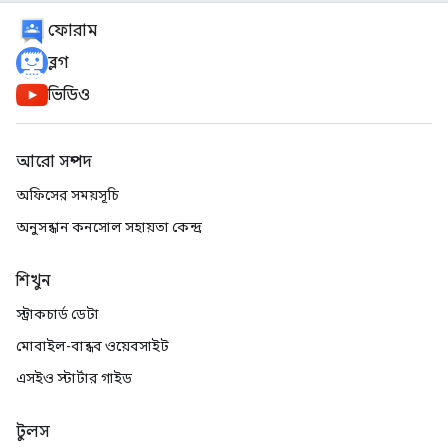
ফোরাম
ব্লগ
ভিডিও
আরো সম্পদ
অফিসের সময়সূচি
অনুসন্ধান কনসোল সহায়তা কেন্দ্র
শিখুন
স্ট্রাকচার্ড ডেটা
মোবাইল-বান্ধব ওয়েবসাইট
এসইও স্টার্টার গাইড
টুলস