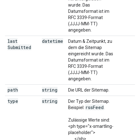
wurde. Das
Datumsformat ist im
RFC 3339-Format
(JJJJ-MM-TT)
angegeben.
last
datetime
Datum & Zeitpunkt, zu
Submitted
dem die Sitemap
eingereicht wurde. Das
Datumsformat ist im
RFC 3339-Format
(JJJJ-MM-TT)
angegeben.
path
string
Die URL der Sitemap.
type
string
Der Typ der Sitemap.
rss
Feed
Beispiel:
.
Zulässige Werte sind:
<ph type="x-smartling-
placeholder">
</ph>