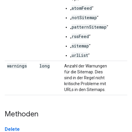
atomFeed
„
“
notSitemap
„
“
patternSitemap
„
“
rssFeed
„
“
sitemap
„
“
urlList
„
“
warnings
long
Anzahl der Warnungen
für die Sitemap. Dies
sind in der Regel nicht
kritische Probleme mit
URLs in den Sitemaps.
Methoden
Delete