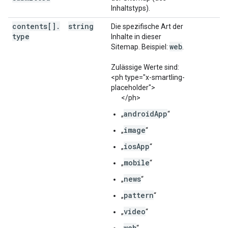
Inhaltstyps).
contents[]
.
string
Die spezifische Art der
type
Inhalte in dieser
web
Sitemap. Beispiel:
.
Zulässige Werte sind:
<ph type="x-smartling-
placeholder">
</ph>
androidApp
„
“
image
„
“
iosApp
„
“
mobile
„
“
news
„
“
pattern
„
“
video
„
“
web