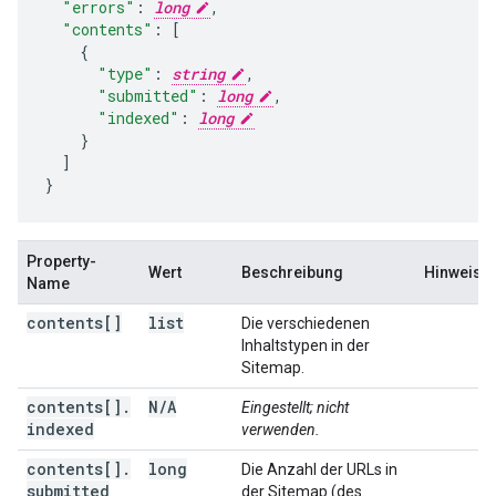
"errors"
:
long
,
"contents"
:
[
"type"
:
string
,
"submitted"
:
long
,
"indexed"
:
long
]
}
Property-
Wert
Beschreibung
Hinweise
Name
contents[]
list
Die verschiedenen
Inhaltstypen in der
Sitemap.
contents[]
.
N
/
A
Eingestellt; nicht
indexed
verwenden.
contents[]
.
long
Die Anzahl der URLs in
submitted
der Sitemap (des