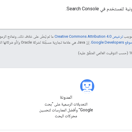
لمستخدم في Search Console.
بموجب
ترخيص Creative Commons Attribution 4.0‏
ما لم يُنصّ على خلاف ذلك، ونماذج الر
Google Dev‏
. إنّ Java هي علامة تجارية مسجَّلة لشركة Oracle و/أو شركائها التابعين.
المدونة
التعديلات الرسمية على "بحث
Google" وأفضل الممارسات لتحسين
محركات البحث