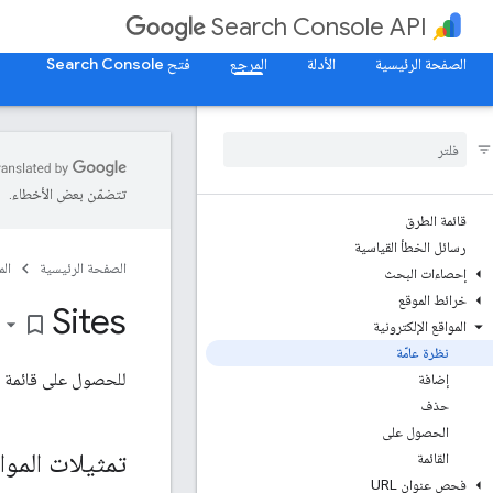
Search Console API
الصفحة الرئيسية
الأدلة
المرجع
فتح Search Console
تتضمّن بعض الأخطاء.
قائمة الطرق
رسائل الخطأ القياسية
الصفحة الرئيسية
ال
إحصاءات البحث
خرائط الموقع
Sites
bookmark_border
المواقع الإلكترونية
نظرة عامّة
للحصول على قائمة
إضافة
حذف
الحصول على
تمثيلات الموا
القائمة
فحص عنوان URL