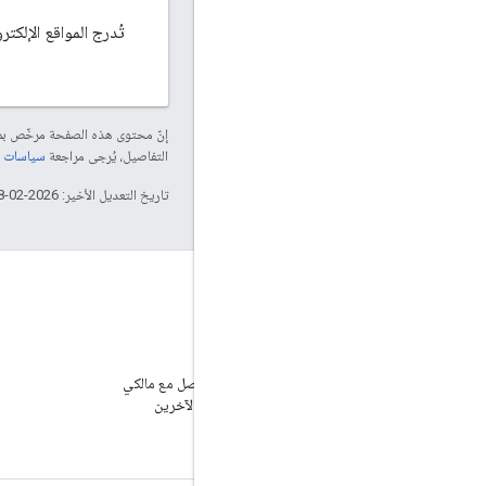
تُدرج المواقع الإلكترونية ل
إنّ محتوى هذه الصفحة مرخّص 
التفاصيل، يُرجى مراجعة
سياسات موقع elopers
تاريخ التعديل الأخير: 2026-02-18 (حسب التوقيت العالمي المتفَّق عليه)
المنتدى
العثور على إجابات والتواصل مع مالكي
المواقع الإلكترونية الآخرين