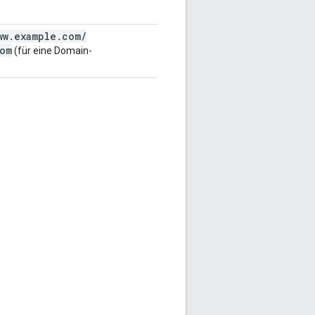
ww
.
example
.
com
/
om
(für eine Domain-