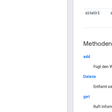
site
Url
Methoden
add
Fügt den W
Delete
Entfernt e
get
Ruft Infor