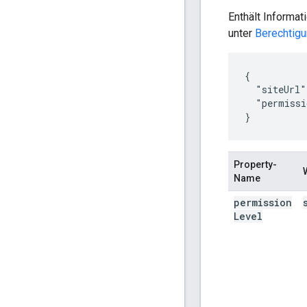
Enthält Informa
unter
Berechtigu
{

  "siteUrl"
  "permissi
}
Property-
Name
permission
Level