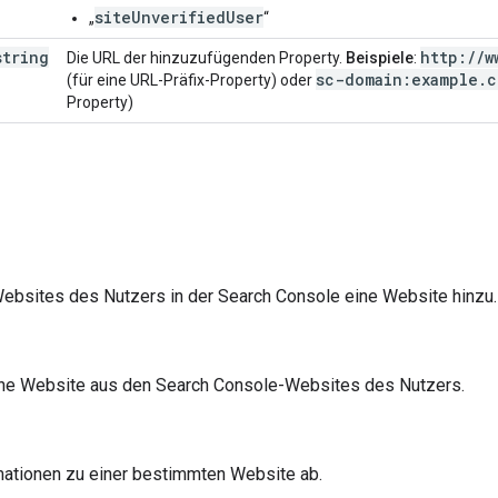
siteUnverifiedUser
„
“
string
http:
/
/
w
Die URL der hinzuzufügenden Property.
Beispiele
:
sc-domain:example
.
c
(für eine URL-Präfix-Property) oder
Property)
ebsites des Nutzers in der Search Console eine Website hinzu.
ine Website aus den Search Console-Websites des Nutzers.
mationen zu einer bestimmten Website ab.