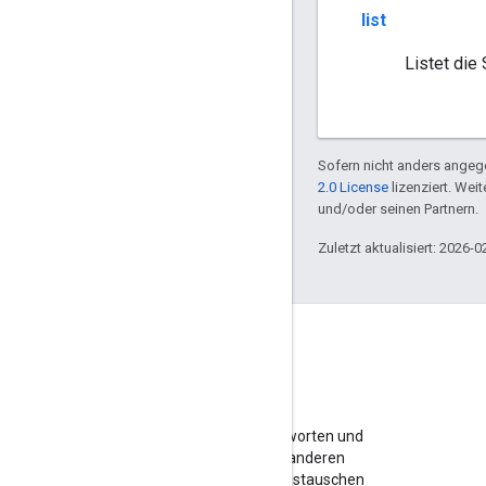
list
Listet die
Sofern nicht anders angege
2.0 License
lizenziert. Wei
und/oder seinen Partnern.
Zuletzt aktualisiert: 2026-0
Forum
Hier finden Sie Antworten und
können sich mit anderen
Websiteinhabern austauschen