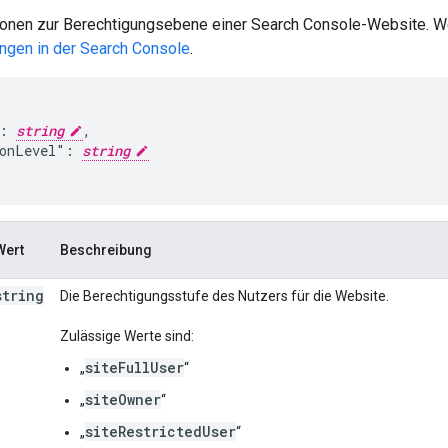
tionen zur Berechtigungsebene einer Search Console-Website. We
ngen in der Search Console
.
: 
string
,

onLevel": 
string
Wert
Beschreibung
string
Die Berechtigungsstufe des Nutzers für die Website.
Zulässige Werte sind:
siteFullUser
„
“
siteOwner
„
“
siteRestrictedUser
„
“