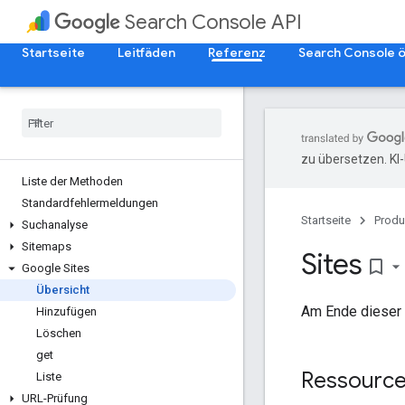
Search Console API
Startseite
Leitfäden
Referenz
Search Console ö
zu übersetzen. KI
Liste der Methoden
Standardfehlermeldungen
Startseite
Produ
Suchanalyse
Sitemaps
Sites
bookmark_border
Google Sites
Übersicht
Am Ende dieser 
Hinzufügen
Löschen
get
Ressource
Liste
URL-Prüfung