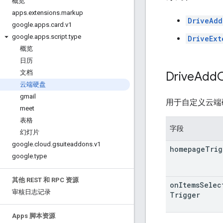
概览
apps
.
extensions
.
markup
DriveAdd
google
.
apps
.
card
.
v1
google
.
apps
.
script
.
type
DriveExt
概览
日历
文档
Drive
Add
云端硬盘
gmail
用于自定义云端
meet
表格
字段
幻灯片
google
.
cloud
.
gsuiteaddons
.
v1
homepage
Trig
google
.
type
其他 REST 和 RPC 资源
on
Items
Selec
审核日志记录
Trigger
Apps 脚本资源