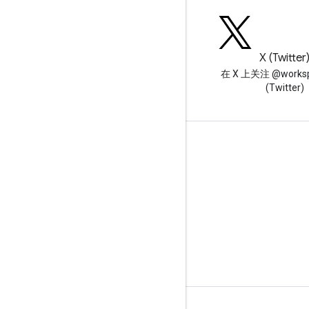
博客
X (Twitter
阅读 Google Workspace 开发
在 X 上关注 @worksp
者博客
(Twitter)
面向开发者的 Google Workspace
平台概览
开发者产品
版本说明
开发者支持
服务条款