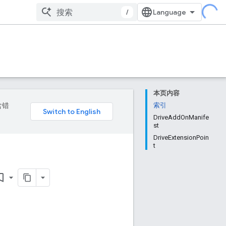
/
本页内容
含错
索引
DriveAddOnManife
st
DriveExtensionPoin
t
k_border