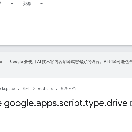
品
资源
Google 会使用 AI 技术将内容翻译成您偏好的语言。AI 翻译可能包
orkspace
插件
Add-ons
参考文档
 google
.
apps
.
script
.
type
.
drive
bookmar