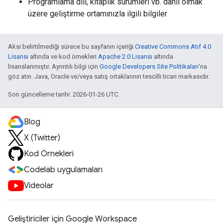
Programlama dili, kitaplık sürümleri vb. dahil olmak
üzere geliştirme ortamınızla ilgili bilgiler
Aksi belirtilmediği sürece bu sayfanın içeriği
Creative Commons Atıf 4.0
Lisansı
altında ve kod örnekleri
Apache 2.0 Lisansı
altında
lisanslanmıştır. Ayrıntılı bilgi için
Google Developers Site Politikaları
'na
göz atın. Java, Oracle ve/veya satış ortaklarının tescilli ticari markasıdır.
Son güncelleme tarihi: 2026-01-26 UTC.
Blog
X (Twitter)
Kod Örnekleri
Codelab uygulamaları
Videolar
Geliştiriciler için Google Workspace