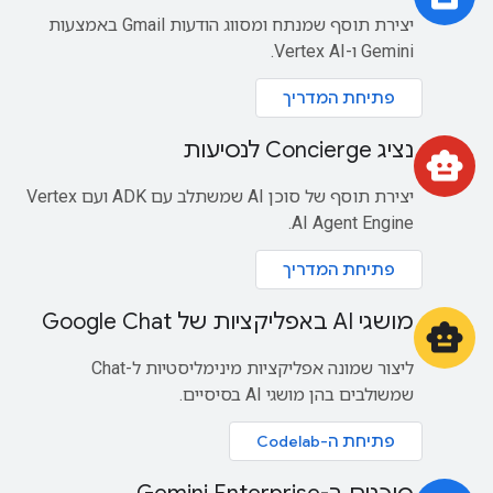
יצירת תוסף שמנתח ומסווג הודעות Gmail באמצעות
Gemini ו-Vertex AI.
פתיחת המדריך
נציג Concierge לנסיעות
smart_toy
יצירת תוסף של סוכן AI שמשתלב עם ADK ועם Vertex
AI Agent Engine.
פתיחת המדריך
מושגי AI באפליקציות של Google Chat
smart_toy
ליצור שמונה אפליקציות מינימליסטיות ל-Chat
שמשולבים בהן מושגי AI בסיסיים.
פתיחת ה-Codelab