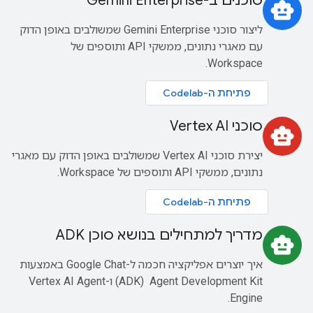
סוכנים ב-Gemini Enterprise
smart_toy
ליצור סוכני Gemini Enterprise שמשולבים באופן הדוק
עם מאגרי נתונים, ממשקי API ותוספים של
Workspace.
פתיחת ה-Codelab
סוכני Vertex AI
smart_toy
יצירת סוכני Vertex AI שמשולבים באופן הדוק עם מאגרי
נתונים, ממשקי API ותוספים של Workspace.
פתיחת ה-Codelab
מדריך למתחילים בנושא סוכן ADK
smart_toy
איך יוצרים אפליקציה חכמה ל-Google Chat באמצעות
Agent Development Kit ‏ (ADK) ו-Vertex AI Agent
Engine.