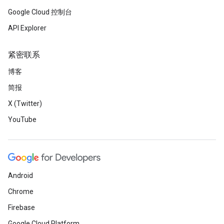
Google Cloud 控制台
API Explorer
紧密联系
博客
简报
X (Twitter)
YouTube
Android
Chrome
Firebase
Google Cloud Platform