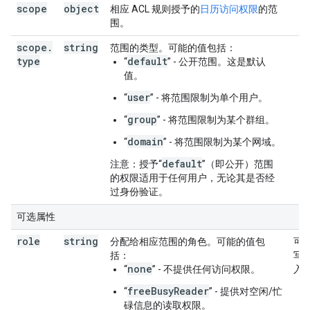
scope
object
相应 ACL 规则授予的
日历访问权限
的范
围。
scope
.
string
范围的类型。可能的值包括：
type
default
“
” - 公开范围。这是默认
值。
user
“
” - 将范围限制为单个用户。
group
“
” - 将范围限制为某个群组。
domain
“
” - 将范围限制为某个网域。
default
注意：授予“
”（即公开）范围
的权限适用于任何用户，无论其是否经
过身份验证。
可选属性
role
string
分配给相应范围的角色。可能的值包
可
括：
写
none
“
” - 不提供任何访问权限。
入
freeBusyReader
“
” - 提供对空闲/忙
碌信息的读取权限。