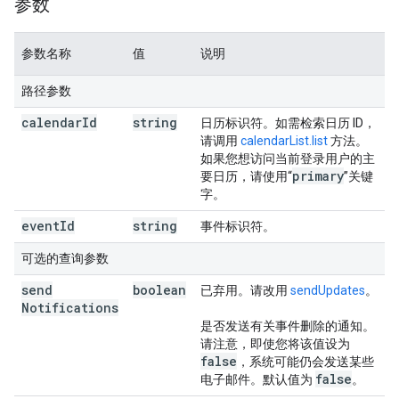
参数
参数名称
值
说明
路径参数
calendar
Id
string
日历标识符。如需检索日历 ID，
请调用
calendarList.list
方法。
如果您想访问当前登录用户的主
primary
要日历，请使用“
”关键
字。
event
Id
string
事件标识符。
可选的查询参数
send
boolean
已弃用。请改用
sendUpdates
。
Notifications
是否发送有关事件删除的通知。
请注意，即使您将该值设为
false
，系统可能仍会发送某些
false
电子邮件。默认值为
。