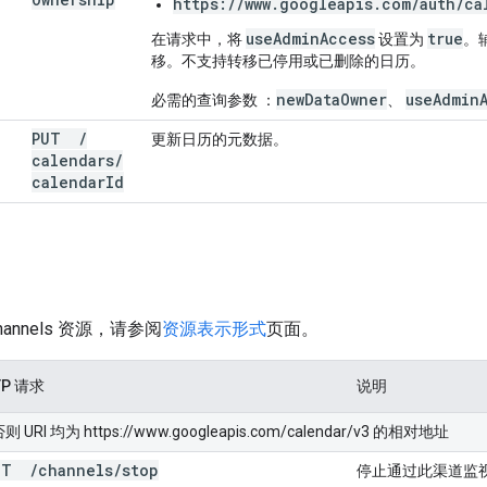
https://www.googleapis.com/auth/ca
use
Admin
Access
true
在请求中，将
设置为
。
移。不支持转移已停用或已删除的日历。
newDataOwner
useAdmin
必需的查询参数
：
、
PUT
/
更新日历的元数据。
calendars
/
calendar
Id
annels 资源，请参阅
资源表示形式
页面。
TP 请求
说明
I 均为 https://www.googleapis.com/calendar/v3 的相对地址
OST
/
channels
/
stop
停止通过此渠道监