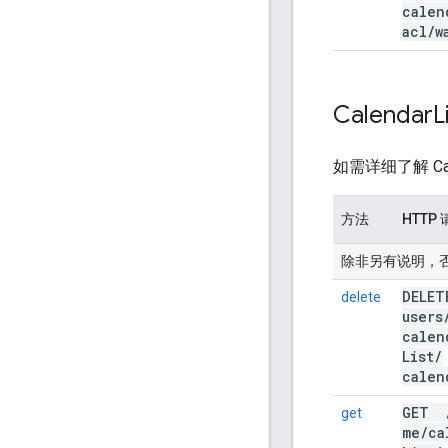
calen
acl
/
w
Calendar
L
如需详细了解 Cal
方法
HTTP
除非另有说明，否则 UR
DELE
delete
users
calen
List
/
calen
GET
get
me
/
ca