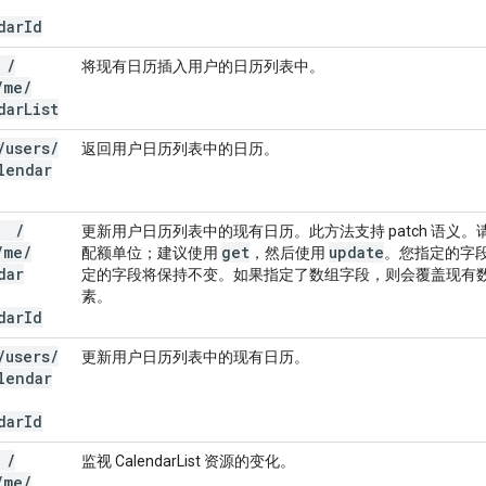
dar
Id
T
/
将现有日历插入用户的日历列表中。
/
me
/
dar
List
/
users
/
返回用户日历列表中的日历。
lendar
CH
/
更新用户日历列表中的现有日历。此方法支持 patch 语义。请注
/
me
/
get
update
配额单位；建议使用
，然后使用
。您指定的字
dar
定的字段将保持不变。如果指定了数组字段，则会覆盖现有
素。
dar
Id
/
users
/
更新用户日历列表中的现有日历。
lendar
dar
Id
T
/
监视 CalendarList 资源的变化。
/
me
/