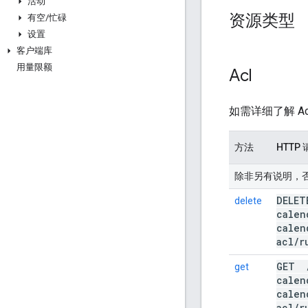
活动
资源类型
有空
/
忙碌
设置
客户端库
用量限额
Acl
如需详细了解 A
方法
HTTP
除非另有说明，否则 UR
DELE
delete
calen
calen
acl
/
r
GET
get
calen
calen
acl
/
r