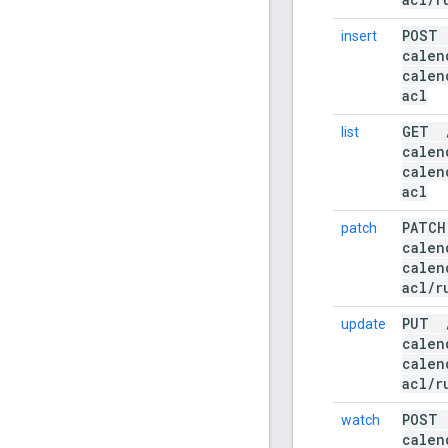
POS
insert
calen
calen
acl
GET
list
calen
calen
acl
PAT
patch
calen
calen
acl
/
r
PUT
update
calen
calen
acl
/
r
POS
watch
calen