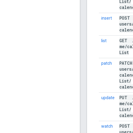
List
/
calen
POS
insert
users
calen
GET
list
me
/
ca
List
PAT
patch
users
calen
List
/
calen
PUT
update
me
/
ca
List
/
calen
POS
watch
users