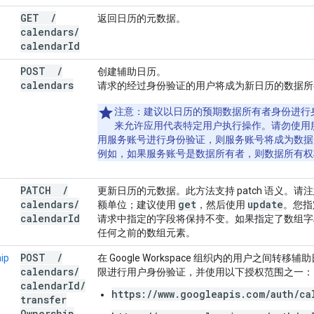
GET
/
返回日历的元数据。
calendars
/
calendar
Id
POST
/
创建辅助日历。
calendars
请求的经过身份验证的用户将成为新日历的数据所
注意
：建议以日历的预期数据所有者身份进行
来允许应用代表特定用户执行操作。请勿使用
用服务账号进行身份验证，则服务账号将成为数据
例如，如果服务账号是数据所有者，则数据所有权
PATCH
/
更新日历的元数据。此方法支持 patch 语义。请注意，
calendars
/
get
update
额单位；建议使用
，然后使用
。您指
calendar
Id
请求中指定的字段将保持不变。如果指定了数组字
任何之前的数组元素。
POST
/
ip
在 Google Workspace 组织内的用户之间转移
calendars
/
限进行用户身份验证，并使用以下授权范围之一：
calendar
Id
/
https://www.googleapis.com/auth/ca
transfer
Ownership