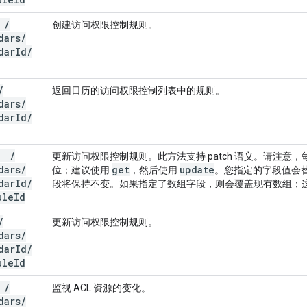
T
/
创建访问权限控制规则。
dars
/
dar
Id
/
/
返回日历的访问权限控制列表中的规则。
dars
/
dar
Id
/
CH
/
更新访问权限控制规则。此方法支持 patch 语义。请注意，每个 
dars
/
get
update
位；建议使用
，然后使用
。您指定的字段值会
dar
Id
/
段将保持不变。如果指定了数组字段，则会覆盖现有数组；
ule
Id
/
更新访问权限控制规则。
dars
/
dar
Id
/
ule
Id
T
/
监视 ACL 资源的变化。
dars
/