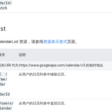
dar
Id
/
atch
ist
endarList 资源，请参阅
资源表示形式
页面。
 请求
说明
I 均为 https://www.googleapis.com/calendar/v3 的相对地址
TE
/
从用户的日历列表中移除日历。
/
me
/
dar
dar
Id
/
users
/
从用户的日历列表中返回日历。
lendar