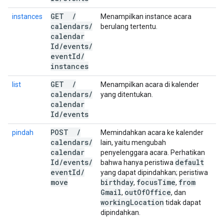
GET
/
instances
Menampilkan instance acara
calendars
/
berulang tertentu.
calendar
Id
/
events
/
event
Id
/
instances
GET
/
list
Menampilkan acara di kalender
calendars
/
yang ditentukan.
calendar
Id
/
events
POST
/
pindah
Memindahkan acara ke kalender
calendars
/
lain, yaitu mengubah
calendar
penyelenggara acara. Perhatikan
Id
/
events
/
default
bahwa hanya peristiwa
event
Id
/
yang dapat dipindahkan; peristiwa
move
birthday
focus
Time
from
,
,
Gmail
out
Of
Office
,
, dan
working
Location
tidak dapat
dipindahkan.