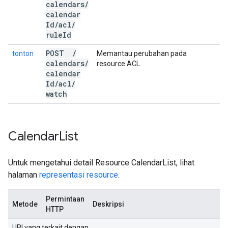
calendars
/
calendar
Id
/
acl
/
rule
Id
POST
/
tonton
Memantau perubahan pada
calendars
/
resource ACL.
calendar
Id
/
acl
/
watch
Calendar
List
Untuk mengetahui detail Resource CalendarList, lihat
halaman
representasi resource
.
Permintaan
Metode
Deskripsi
HTTP
URI yang terkait dengan