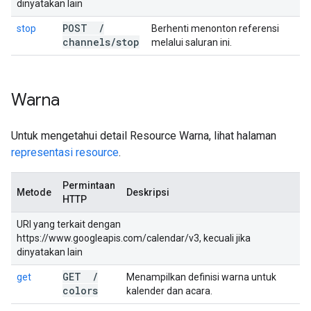
dinyatakan lain
POST
/
stop
Berhenti menonton referensi
channels
/
stop
melalui saluran ini.
Warna
Untuk mengetahui detail Resource Warna, lihat halaman
representasi resource
.
Permintaan
Metode
Deskripsi
HTTP
URI yang terkait dengan
https://www.googleapis.com/calendar/v3, kecuali jika
dinyatakan lain
GET
/
get
Menampilkan definisi warna untuk
colors
kalender dan acara.