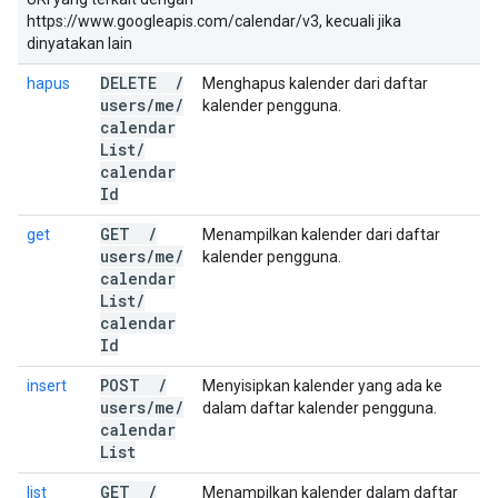
https://www.googleapis.com/calendar/v3, kecuali jika
dinyatakan lain
DELETE
/
hapus
Menghapus kalender dari daftar
users
/
me
/
kalender pengguna.
calendar
List
/
calendar
Id
GET
/
get
Menampilkan kalender dari daftar
users
/
me
/
kalender pengguna.
calendar
List
/
calendar
Id
POST
/
insert
Menyisipkan kalender yang ada ke
users
/
me
/
dalam daftar kalender pengguna.
calendar
List
GET
/
list
Menampilkan kalender dalam daftar