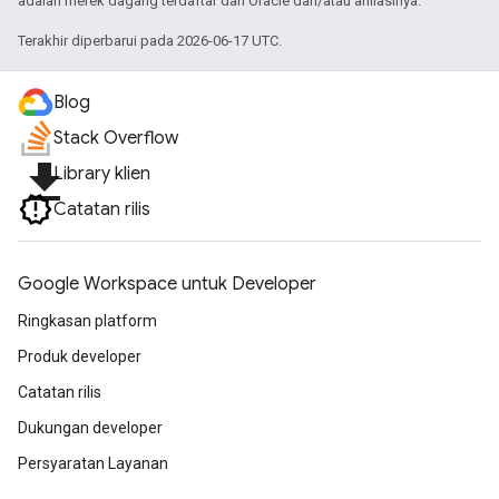
adalah merek dagang terdaftar dari Oracle dan/atau afiliasinya.
Terakhir diperbarui pada 2026-06-17 UTC.
Blog
Stack Overflow
file_download
Library klien
Catatan rilis
Google Workspace untuk Developer
Ringkasan platform
Produk developer
Catatan rilis
Dukungan developer
Persyaratan Layanan