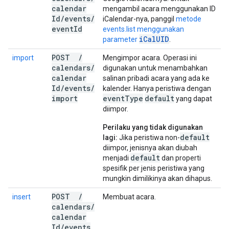
calendar
mengambil acara menggunakan ID
Id
/
events
/
iCalendar-nya, panggil
metode
event
Id
events.list menggunakan
iCalUID
parameter
.
POST
/
import
Mengimpor acara. Operasi ini
calendars
/
digunakan untuk menambahkan
calendar
salinan pribadi acara yang ada ke
Id
/
events
/
kalender. Hanya peristiwa dengan
import
event
Type
default
yang dapat
diimpor.
Perilaku yang tidak digunakan
default
lagi:
Jika peristiwa non-
diimpor, jenisnya akan diubah
default
menjadi
dan properti
spesifik per jenis peristiwa yang
mungkin dimilikinya akan dihapus.
POST
/
insert
Membuat acara.
calendars
/
calendar
Id
/
events