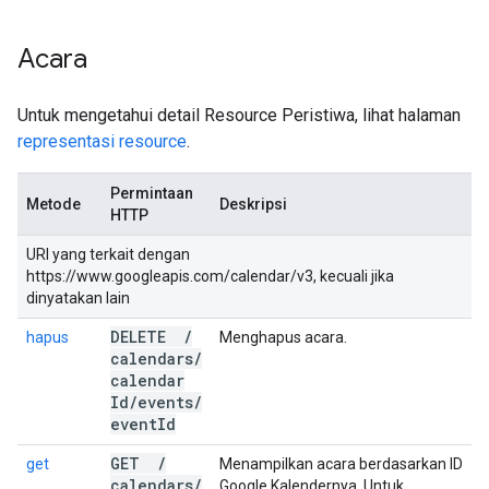
Acara
Untuk mengetahui detail Resource Peristiwa, lihat halaman
representasi resource
.
Permintaan
Metode
Deskripsi
HTTP
URI yang terkait dengan
https://www.googleapis.com/calendar/v3, kecuali jika
dinyatakan lain
DELETE
/
hapus
Menghapus acara.
calendars
/
calendar
Id
/
events
/
event
Id
GET
/
get
Menampilkan acara berdasarkan ID
calendars
/
Google Kalendernya. Untuk