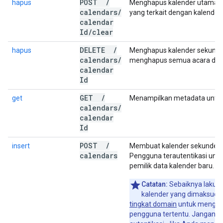
POST
/
hapus
Menghapus kalender utama. 
calendars
/
yang terkait dengan kalender
calendar
Id
/
clear
DELETE
/
hapus
Menghapus kalender sekunder
calendars
/
menghapus semua acara di k
calendar
Id
GET
/
get
Menampilkan metadata untuk
calendars
/
calendar
Id
POST
/
insert
Membuat kalender sekunder.
calendars
Pengguna terautentikasi unt
pemilik data kalender baru.
Catatan:
Sebaiknya lakuka
kalender yang dimaksud
tingkat domain
untuk mengizi
pengguna tertentu. Jangan 