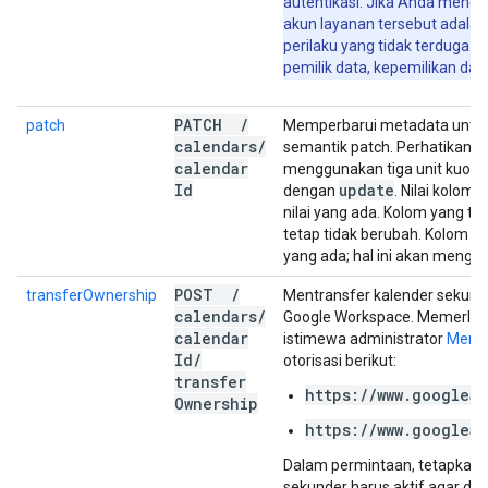
autentikasi. Jika Anda mengg
akun layanan tersebut adala
perilaku yang tidak terduga. M
pemilik data, kepemilikan data
PATCH
/
patch
Memperbarui metadata untuk
calendars
/
semantik patch. Perhatikan 
calendar
menggunakan tiga unit kuota
Id
update
dengan
. Nilai kolo
nilai yang ada. Kolom yang t
tetap tidak berubah. Kolom ar
yang ada; hal ini akan meng
POST
/
transferOwnership
Mentransfer kalender sekund
calendars
/
Google Workspace. Memerluk
calendar
istimewa administrator
Menge
Id
/
otorisasi berikut:
transfer
https://www.googleap
Ownership
https://www.googleap
Dalam permintaan, tetapkan
sekunder harus aktif agar dap