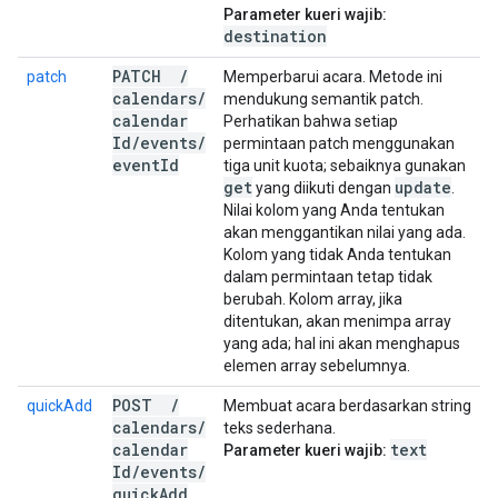
Parameter kueri wajib:
destination
PATCH
/
patch
Memperbarui acara. Metode ini
calendars
/
mendukung semantik patch.
calendar
Perhatikan bahwa setiap
Id
/
events
/
permintaan patch menggunakan
event
Id
tiga unit kuota; sebaiknya gunakan
get
update
yang diikuti dengan
.
Nilai kolom yang Anda tentukan
akan menggantikan nilai yang ada.
Kolom yang tidak Anda tentukan
dalam permintaan tetap tidak
berubah. Kolom array, jika
ditentukan, akan menimpa array
yang ada; hal ini akan menghapus
elemen array sebelumnya.
POST
/
quickAdd
Membuat acara berdasarkan string
calendars
/
teks sederhana.
calendar
text
Parameter kueri wajib:
Id
/
events
/
quick
Add