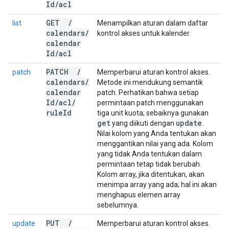
Id
/
acl
GET
/
list
Menampilkan aturan dalam daftar
calendars
/
kontrol akses untuk kalender.
calendar
Id
/
acl
PATCH
/
patch
Memperbarui aturan kontrol akses.
calendars
/
Metode ini mendukung semantik
calendar
patch. Perhatikan bahwa setiap
Id
/
acl
/
permintaan patch menggunakan
rule
Id
tiga unit kuota; sebaiknya gunakan
get
update
yang diikuti dengan
.
Nilai kolom yang Anda tentukan akan
menggantikan nilai yang ada. Kolom
yang tidak Anda tentukan dalam
permintaan tetap tidak berubah.
Kolom array, jika ditentukan, akan
menimpa array yang ada; hal ini akan
menghapus elemen array
sebelumnya.
PUT
/
update
Memperbarui aturan kontrol akses.