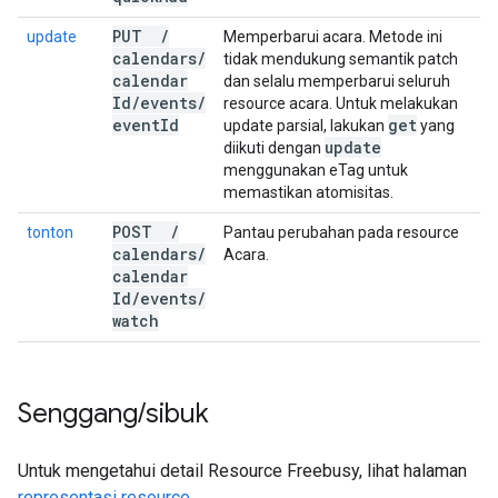
PUT
/
update
Memperbarui acara. Metode ini
calendars
/
tidak mendukung semantik patch
calendar
dan selalu memperbarui seluruh
Id
/
events
/
resource acara. Untuk melakukan
event
Id
get
update parsial, lakukan
yang
update
diikuti dengan
menggunakan eTag untuk
memastikan atomisitas.
POST
/
tonton
Pantau perubahan pada resource
calendars
/
Acara.
calendar
Id
/
events
/
watch
Senggang
/
sibuk
Untuk mengetahui detail Resource Freebusy, lihat halaman
representasi resource
.