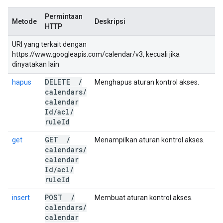
Permintaan
Metode
Deskripsi
HTTP
URI yang terkait dengan
https://www.googleapis.com/calendar/v3, kecuali jika
dinyatakan lain
DELETE
/
hapus
Menghapus aturan kontrol akses.
calendars
/
calendar
Id
/
acl
/
rule
Id
GET
/
get
Menampilkan aturan kontrol akses.
calendars
/
calendar
Id
/
acl
/
rule
Id
POST
/
insert
Membuat aturan kontrol akses.
calendars
/
calendar