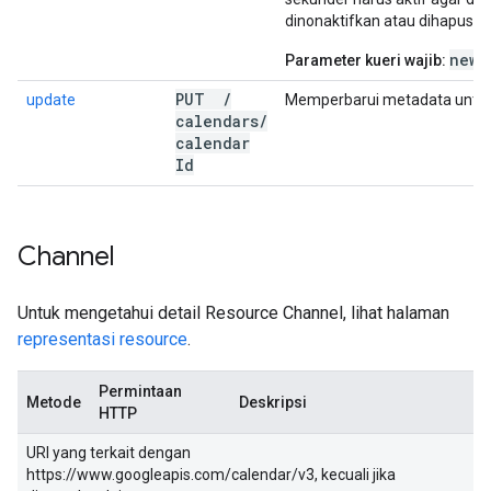
dinonaktifkan atau dihapus ti
newD
Parameter kueri wajib:
PUT
/
update
Memperbarui metadata untuk
calendars
/
calendar
Id
Channel
Untuk mengetahui detail Resource Channel, lihat halaman
representasi resource
.
Permintaan
Metode
Deskripsi
HTTP
URI yang terkait dengan
https://www.googleapis.com/calendar/v3, kecuali jika