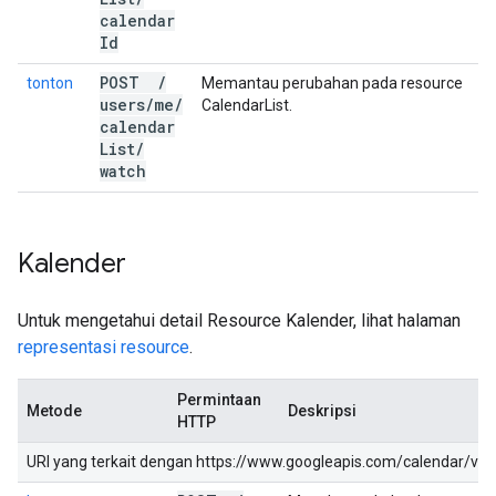
calendar
Id
POST
/
tonton
Memantau perubahan pada resource
users
/
me
/
CalendarList.
calendar
List
/
watch
Kalender
Untuk mengetahui detail Resource Kalender, lihat halaman
representasi resource
.
Permintaan
Metode
Deskripsi
HTTP
URI yang terkait dengan https://www.googleapis.com/calendar/v3, ke