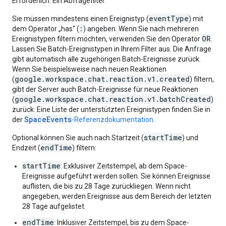
Erforderlich. Ein Abfragefilter.
eventType
Sie müssen mindestens einen Ereignistyp (
) mit
:
dem Operator „has“ (
) angeben. Wenn Sie nach mehreren
OR
Ereignistypen filtern möchten, verwenden Sie den Operator
.
Lassen Sie Batch-Ereignistypen in Ihrem Filter aus. Die Anfrage
gibt automatisch alle zugehörigen Batch-Ereignisse zurück.
Wenn Sie beispielsweise nach neuen Reaktionen
google.workspace.chat.reaction.v1.created
(
) filtern,
gibt der Server auch Batch-Ereignisse für neue Reaktionen
google.workspace.chat.reaction.v1.batchCreated
(
)
zurück. Eine Liste der unterstützten Ereignistypen finden Sie in
SpaceEvents
der
-Referenzdokumentation
.
startTime
Optional können Sie auch nach Startzeit (
) und
endTime
Endzeit (
) filtern:
startTime
: Exklusiver Zeitstempel, ab dem Space-
Ereignisse aufgeführt werden sollen. Sie können Ereignisse
auflisten, die bis zu 28 Tage zurückliegen. Wenn nicht
angegeben, werden Ereignisse aus dem Bereich der letzten
28 Tage aufgelistet.
endTime
: Inklusiver Zeitstempel, bis zu dem Space-