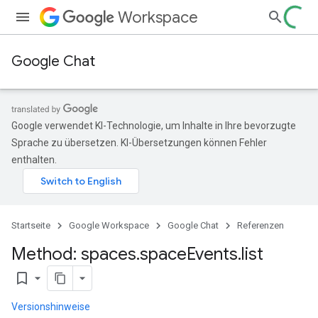
Workspace
Google Chat
Google verwendet KI-Technologie, um Inhalte in Ihre bevorzugte
Sprache zu übersetzen. KI-Übersetzungen können Fehler
enthalten.
Startseite
Google Workspace
Google Chat
Referenzen
Method: spaces
.
space
Events
.
list
bookmark_border
Versionshinweise