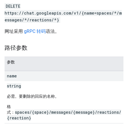
DELETE
https://chat.googleapis.com/v1/{name=spaces/*/m
essages/*/reactions/*}
网址采用
gRPC 转码
语法。
路径参数
参数
name
string
必需。要删除的回应的名称。
格
spaces/{space}/messages/{message}/reactions/
式：
{reaction}