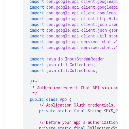
import
com.google.api.client.googleapis.au
import
com.google.api.client.googleapis.au
import
com.google.api.client.googleapis.ja
import
com.google.api.client.http.HttpTran
import
com.google.api.client.json.JsonFact
import
com.google.api.client.json.gson.Gso
import
com.google.api.client.util.store.Fi
import
com.google.api.services.chat.v1.Han
import
com.google.api.services.chat.v1.mod
import
java.io.InputStreamReader
;
import
java.util.Collection
;
import
java.util.Collections
;
/**
 * Authenticates with Chat API via user cr
 */
public
class
App
{
// Application OAuth credentials.
private
static
final
String
KEYS_RESOU
// Define your app's authorization sco
private
static
final
Collection<String>