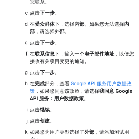
您联系。
点击
下一步
。
在
受众群体
下，选择
内部
。如果您无法选择
内
部
，请选择
外部
。
点击
下一步
。
在
联系信息
下，输入一个
电子邮件地址
，以便您
接收有关项目变更的通知。
点击
下一步
。
在
完成
部分，查看
Google API 服务用户数据政
策
，如果您同意该政策，请选择
我同意 Google
API 服务：用户数据政策
。
点击
继续
。
点击
创建
。
如果您为用户类型选择了
外部
，请添加测试用