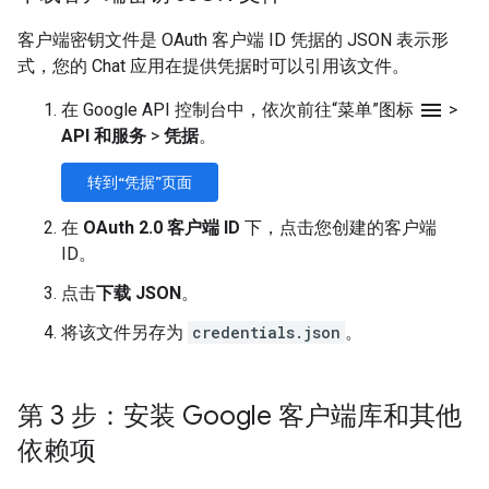
客户端密钥文件是 OAuth 客户端 ID 凭据的 JSON 表示形
式，您的 Chat 应用在提供凭据时可以引用该文件。
menu
在 Google API 控制台中，依次前往“菜单”图标
>
API 和服务
>
凭据
。
转到“凭据”页面
在
OAuth 2.0 客户端 ID
下，点击您创建的客户端
ID。
点击
下载 JSON
。
将该文件另存为
credentials.json
。
第 3 步：安装 Google 客户端库和其他
依赖项