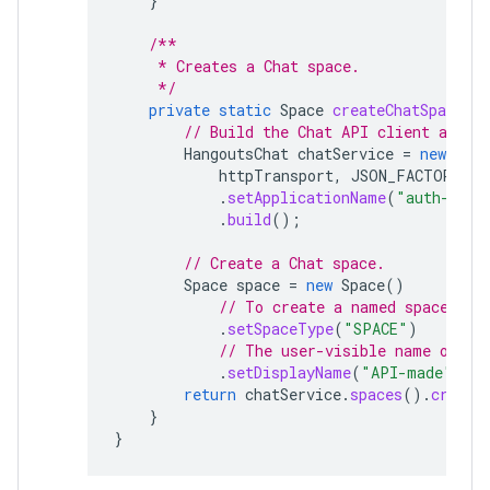
}
/**
     * Creates a Chat space.
     */
private
static
Space
createChatSpace
(
C
// Build the Chat API client and a
HangoutsChat
chatService
=
new
Hang
httpTransport
,
JSON_FACTORY
,
u
.
setApplicationName
(
"auth-samp
.
build
();
// Create a Chat space.
Space
space
=
new
Space
()
// To create a named space, se
.
setSpaceType
(
"SPACE"
)
// The user-visible name of th
.
setDisplayName
(
"API-made"
);
return
chatService
.
spaces
().
create
}
}