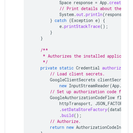
Space
response
=
App
.
createChat
// Print details about the cre
System
.
out
.
println
(
response
);
}
catch
(
Exception
e
)
{
e
.
printStackTrace
();
}
}
/**
     * Authorizes the installed applicatio
     */
private
static
Credential
authorize
()
// Load client secrets.
GoogleClientSecrets
clientSecrets
new
InputStreamReader
(
App
.
clas
// Set up authorization code flow.
GoogleAuthorizationCodeFlow
flow
=
httpTransport
,
JSON_FACTORY
,
c
.
setDataStoreFactory
(
dataStore
.
build
();
// Authorize.
return
new
AuthorizationCodeInstall