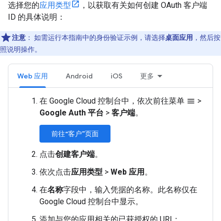
选择您的
应用类型
，以获取有关如何创建 OAuth 客户端
ID 的具体说明：
注意
：
如需运行本指南中的身份验证示例，请选择
桌面应用
，然后按
照说明操作。
Web 应用
Android
iOS
更多
在 Google Cloud 控制台中，依次前往菜单
>
menu
Google Auth 平台
>
客户端
。
前往“客户”页面
点击
创建客户端
。
依次点击
应用类型
>
Web 应用
。
在
名称
字段中，输入凭据的名称。此名称仅在
Google Cloud 控制台中显示。
添加与您的应用相关的已获授权的 URI：