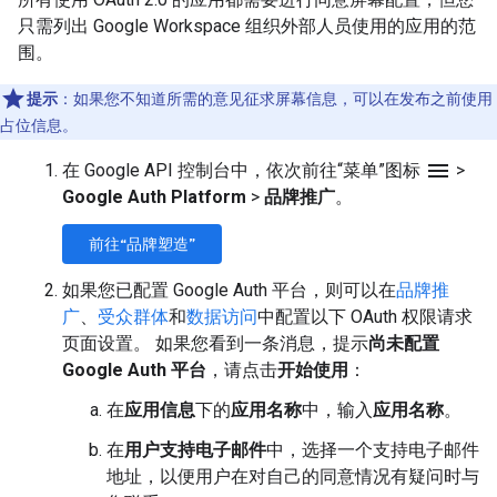
只需列出 Google Workspace 组织外部人员使用的应用的范
围。
提示
：如果您不知道所需的意见征求屏幕信息，可以在发布之前使用
占位信息。
menu
在 Google API 控制台中，依次前往“菜单”图标
>
Google Auth Platform
>
品牌推广
。
前往“品牌塑造”
如果您已配置 Google Auth 平台，则可以在
品牌推
广
、
受众群体
和
数据访问
中配置以下 OAuth 权限请求
页面设置。 如果您看到一条消息，提示
尚未配置
Google Auth 平台
，请点击
开始使用
：
在
应用信息
下的
应用名称
中，输入
应用名称
。
在
用户支持电子邮件
中，选择一个支持电子邮件
地址，以便用户在对自己的同意情况有疑问时与