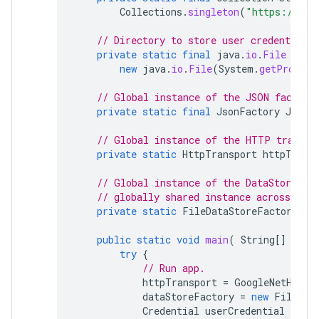
Collections
.
singleton
(
"https://www
// Directory to store user credentials.
private
static
final
java
.
io
.
File
DATA
new
java
.
io
.
File
(
System
.
getPropert
// Global instance of the JSON factory
private
static
final
JsonFactory
JSON_
// Global instance of the HTTP transpo
private
static
HttpTransport
httpTrans
// Global instance of the DataStoreFac
// globally shared instance across your
private
static
FileDataStoreFactory
da
public
static
void
main
(
String
[]
args
try
{
// Run app.
httpTransport
=
GoogleNetHttpT
dataStoreFactory
=
new
FileDat
Credential
userCredential
=
aut