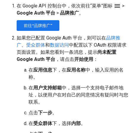
menu
在 Google API 控制台中，依次前往“菜单”图标
>
Google Auth 平台
>
品牌推广
。
前往“品牌推广”
如果您已配置 Google Auth 平台，则可以在
品牌推
广
、
受众群体
和
数据访问
中配置以下 OAuth 权限请求
页面设置。如果您看到一条消息，提示
尚未配置
Google Auth 平台
，请点击
开始使用
：
在
应用信息
下，在
应用名称
中，输入应用的名
称。
在
用户支持邮箱
中，选择一个支持电子邮件地
址，以便用户在对自己的同意情况有疑问时与您
联系。
点击
下一步
。
在
受众群体
下，选择
内部
。