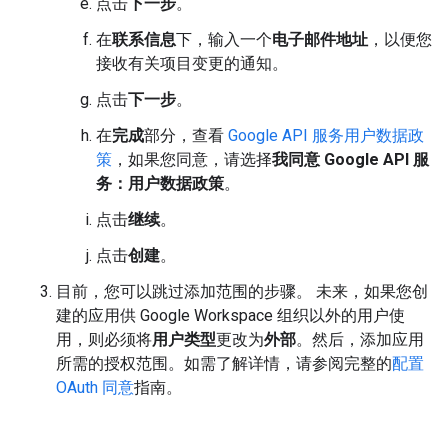
点击
下一步
。
在
联系信息
下，输入一个
电子邮件地址
，以便您
接收有关项目变更的通知。
点击
下一步
。
在
完成
部分，查看
Google API 服务用户数据政
策
，如果您同意，请选择
我同意 Google API 服
务：用户数据政策
。
点击
继续
。
点击
创建
。
目前，您可以跳过添加范围的步骤。 未来，如果您创
建的应用供 Google Workspace 组织以外的用户使
用，则必须将
用户类型
更改为
外部
。然后，添加应用
所需的授权范围。如需了解详情，请参阅完整的
配置
OAuth 同意
指南。