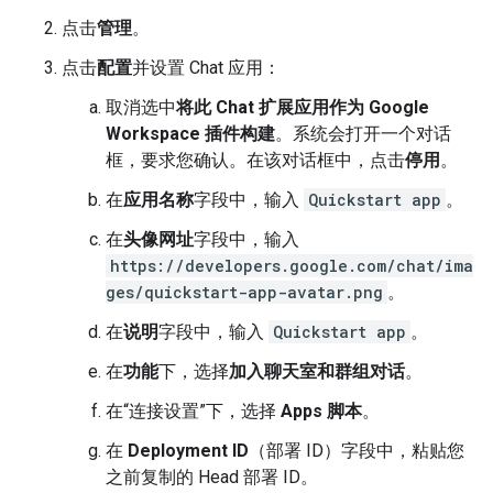
点击
管理
。
点击
配置
并设置 Chat 应用：
取消选中
将此 Chat 扩展应用作为 Google
Workspace 插件构建
。系统会打开一个对话
框，要求您确认。在该对话框中，点击
停用
。
在
应用名称
字段中，输入
Quickstart app
。
在
头像网址
字段中，输入
https://developers.google.com/chat/ima
ges/quickstart-app-avatar.png
。
在
说明
字段中，输入
Quickstart app
。
在
功能
下，选择
加入聊天室和群组对话
。
在“连接设置”下，选择
Apps 脚本
。
在
Deployment ID
（部署 ID）字段中，粘贴您
之前复制的 Head 部署 ID。