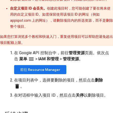
自定义项目 ID 会丢失。
创建此项目时，您可能创建了要在将来使
用的自定义项目 ID。如需保留使用该项目 ID 的网址（例如
appspot.com 上的网址），请删除项目内的所选资源，而不是删除
整个项目。
如果您打算浏览多个教程和快速入门，重复使用项目可以帮助您避免超出
项目配额上限。
在 Google API 控制台中，前往
管理资源
页面。依次点
menu
击
菜单
>
IAM 和管理
>
管理资源
。
前往 Resource Manager
在项目列表中，选择要删除的项目，然后点击
删除
delete
。
在对话框中输入项目 ID，然后点击
关停
以删除项目。