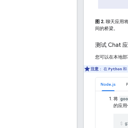
图 2.
聊天应用将
间的桥梁。
测试 Chat 
您可以在本地部署
注意
：
在
Python
和
Node.js
将
goo
的应用
g