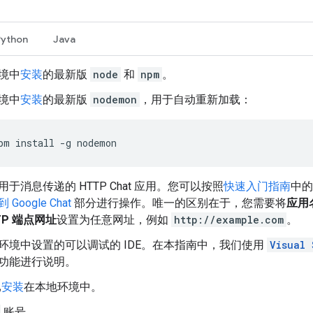
Python
Java
境中
安装
的最新版
node
和
npm
。
境中
安装
的最新版
nodemon
，用于自动重新加载：
pm
install
-g
nodemon
用于消息传递的 HTTP Chat 应用。您可以按照
快速入门指南
中的
Google Chat
部分进行操作。唯一的区别在于，您需要将
应用
TP 端点网址
设置为任意网址，例如
http://example.com
。
环境中设置的可以调试的 IDE。在本指南中，我们使用
Visual 
功能进行说明。
已
安装
在本地环境中。
账号。