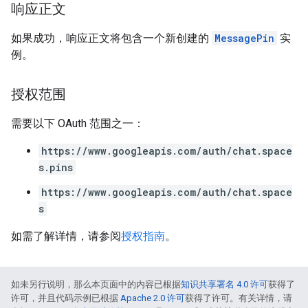
响应正文
如果成功，响应正文将包含一个新创建的
MessagePin
实
例。
授权范围
需要以下 OAuth 范围之一：
https://www.googleapis.com/auth/chat.space
s.pins
https://www.googleapis.com/auth/chat.space
s
如需了解详情，请参阅
授权指南
。
如未另行说明，那么本页面中的内容已根据
知识共享署名 4.0 许可
获得了
许可，并且代码示例已根据
Apache 2.0 许可
获得了许可。有关详情，请