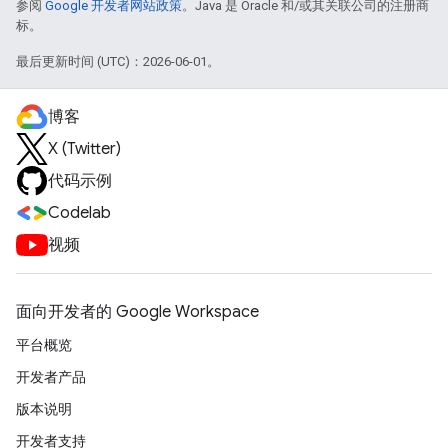
参阅
Google 开发者网站政策
。Java 是 Oracle 和/或其关联公司的注册商
标。
最后更新时间 (UTC)：2026-06-01。
博客
X (Twitter)
代码示例
Codelab
视频
面向开发者的 Google Workspace
平台概览
开发者产品
版本说明
开发者支持