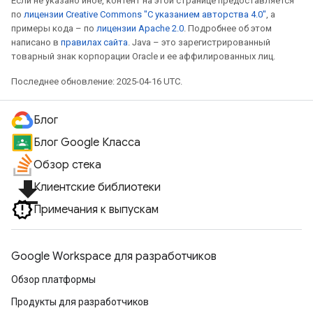
Если не указано иное, контент на этой странице предоставляется
по
лицензии Creative Commons "С указанием авторства 4.0"
, а
примеры кода – по
лицензии Apache 2.0
. Подробнее об этом
написано в
правилах сайта
. Java – это зарегистрированный
товарный знак корпорации Oracle и ее аффилированных лиц.
Последнее обновление: 2025-04-16 UTC.
Блог
Блог Google Класса
Обзор стека
file_download
Клиентские библиотеки
Примечания к выпускам
Google Workspace для разработчиков
Обзор платформы
Продукты для разработчиков