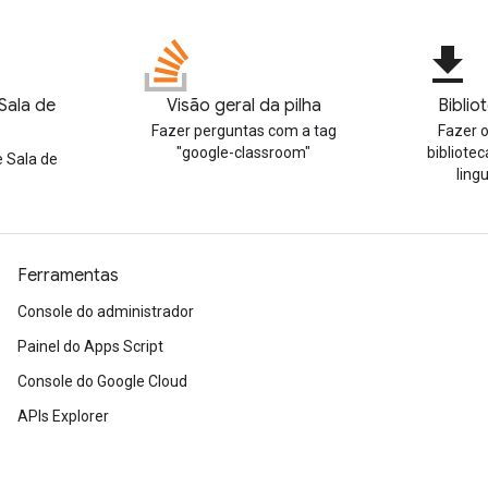
file_download
Sala de
Visão geral da pilha
Biblio
Fazer perguntas com a tag
Fazer 
"google-classroom"
bibliotec
e Sala de
ling
Ferramentas
Console do administrador
Painel do Apps Script
Console do Google Cloud
APIs Explorer