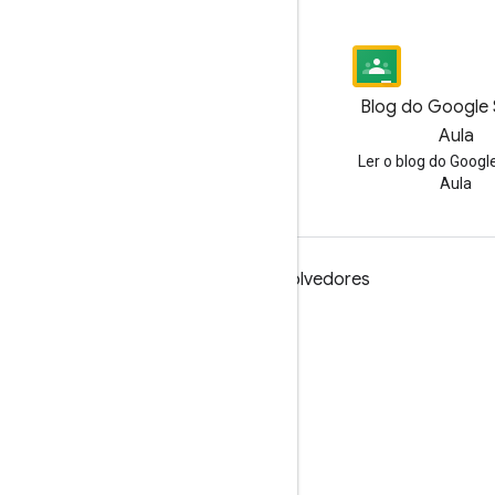
Blog
Blog do Google 
Leia o blog para
Aula
desenvolvedores do Google
Ler o blog do Googl
Workspace
Aula
Google Workspace para desenvolvedores
Visão geral da plataforma
Produtos para desenvolvedores
Notas da versão
Suporte para desenvolvedores
Termos de Serviço