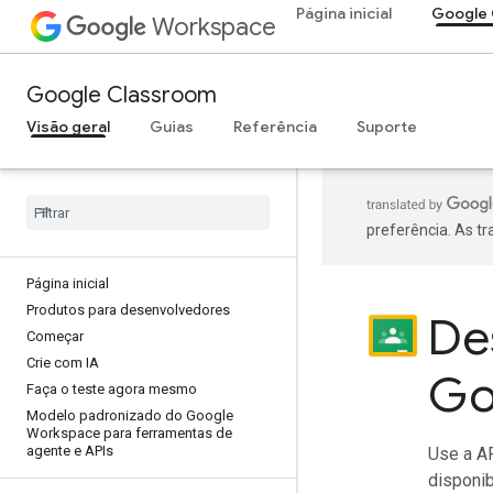
Página inicial
Google 
Workspace
Google Classroom
Visão geral
Guias
Referência
Suporte
preferência. As t
Página inicial
Produtos para desenvolvedores
De
Começar
Crie com IA
Go
Faça o teste agora mesmo
Modelo padronizado do Google
Workspace para ferramentas de
agente e APIs
Use a A
disponib