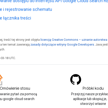
owanie dostępu do interfejsu API Google Cloud Search R
e i rejestrowanie schematu
 łącznika treści
j, treść tej strony jest objęta
licencją Creative Commons – uznanie autorstwa 
a ten temat zawierają
zasady dotyczące witryny Google Developers
. Java je
ych.
5-03-18 UTC.
Omówienie stosu
Próbki kodu
wanie pytań za pomocą
Przejrzyj nasze przykł
gu google-cloud-search
aplikacje lub skopiuj je,
stworzyć własne