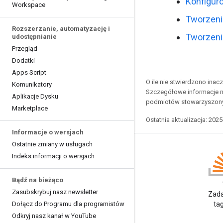
Konfigur
Workspace
Tworzeni
Rozszerzanie
,
automatyzację i
Tworzenie
udostępnianie
Przegląd
Dodatki
Apps Script
O ile nie stwierdzono inacze
Komunikatory
Szczegółowe informacje n
Aplikacje Dysku
podmiotów stowarzyszon
Marketplace
Ostatnia aktualizacja: 202
Informacje o wersjach
Ostatnie zmiany w usługach
Indeks informacji o wersjach
Bądź na bieżąco
Blog
Zasubskrybuj nasz newsletter
Przeczytaj bloga Google
Zada
Dołącz do Programu dla programistów
Workspace Developers
ta
Odkryj nasz kanał w You
Tube