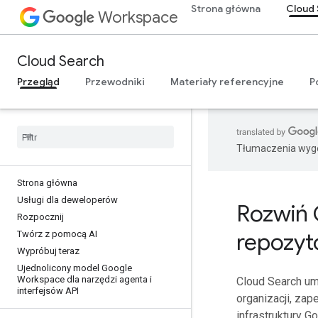
Strona główna
Cloud 
Workspace
Cloud Search
Przegląd
Przewodniki
Materiały referencyjne
P
Tłumaczenia wyge
Strona główna
Usługi dla deweloperów
Rozwiń 
Rozpocznij
repozyt
Twórz z pomocą AI
Wypróbuj teraz
Ujednolicony model Google
Workspace dla narzędzi agenta i
Cloud Search um
interfejsów API
organizacji, za
infrastruktury G