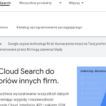
Search
Wszystkie produkty
Więcej
omoc
Katalog oprogramowania sprzęgającego
Google używa technologii AI do tłumaczenia treści na Twój prefe
nerowane przez AI mogą zawierać błędy.
Cloud Search do
oriów innych firm
.
ożliwia wyszukiwanie wszystkich danych
pewniając wygodę i niezawodność
oogle Cloud. Interfejsy API i pakiety SDK