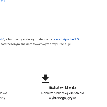
EST
4.0
, a fragmenty kodu są dostępne na
licencji Apache 2.0
.
st zastrzeżonym znakiem towarowym firmy Oracle i jej
file_download
Biblioteki klienta
adowe
Pobierz bibliotekę klienta dla
 aby
wybranego języka