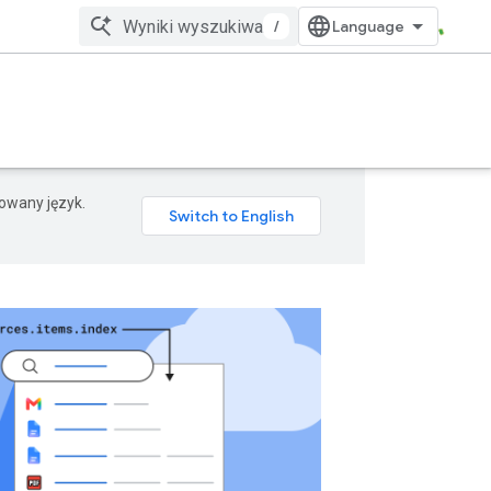
/
rowany język.