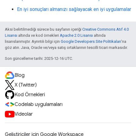
En iyi sonuçları almanızı sağlayacak en iyi uygulamalar
Aksi belirtilmediği sürece bu sayfanın içeriği
Creative Commons Atıf 4.0
Lisansı
altında ve kod örnekleri
Apache 2.0 Lisansı
altında
lisanslanmıştır. Ayrıntılı bilgi için
Google Developers Site Politikaları
'na
göz atın. Java, Oracle ve/veya satış ortaklarının tescilli ticari markasıdır.
Son güncelleme tarihi: 2025-12-16 UTC.
Blog
X (Twitter)
Kod Örnekleri
Codelab uygulamaları
Videolar
Geliştiriciler için Google Workspace