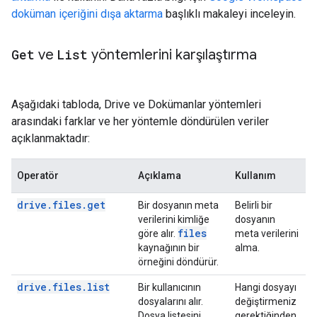
doküman içeriğini dışa aktarma
başlıklı makaleyi inceleyin.
Get
ve
List
yöntemlerini karşılaştırma
Aşağıdaki tabloda, Drive ve Dokümanlar yöntemleri
arasındaki farklar ve her yöntemle döndürülen veriler
açıklanmaktadır:
Operatör
Açıklama
Kullanım
drive.files.get
Bir dosyanın meta
Belirli bir
verilerini kimliğe
dosyanın
files
göre alır.
meta verilerini
kaynağının bir
alma.
örneğini döndürür.
drive.files.list
Bir kullanıcının
Hangi dosyayı
dosyalarını alır.
değiştirmeniz
Dosya listesini
gerektiğinden