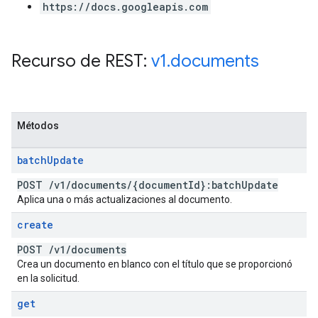
https://docs.googleapis.com
Recurso de REST:
v1
.
documents
Métodos
batch
Update
POST
/
v1
/
documents
/
{document
Id}:batch
Update
Aplica una o más actualizaciones al documento.
create
POST
/
v1
/
documents
Crea un documento en blanco con el título que se proporcionó
en la solicitud.
get