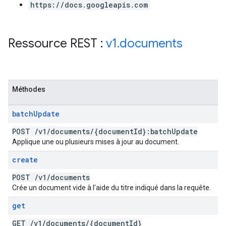
https://docs.googleapis.com
Ressource REST :
v1
.
documents
Méthodes
batch
Update
POST
/
v1
/
documents
/
{document
Id}:batch
Update
Applique une ou plusieurs mises à jour au document.
create
POST
/
v1
/
documents
Crée un document vide à l'aide du titre indiqué dans la requête.
get
GET
/
v1
/
documents
/
{document
Id}