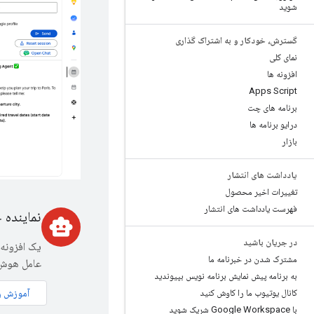
شوید
گسترش، خودکار و به اشتراک گذاری
نمای کلی
افزونه ها
Apps Script
برنامه های چت
درایو برنامه ها
بازار
یادداشت های انتشار
تغییرات اخیر محصول
فهرست یادداشت های انتشار
نماینده
smart_toy
در جریان باشید
مشترک شدن در خبرنامه ما
عامل هوش مصنوعی 
به برنامه پیش نمایش برنامه نویس بپیوندید
آموزش را
کانال یوتیوب ما را کاوش کنید
با Google Workspace شریک شوید