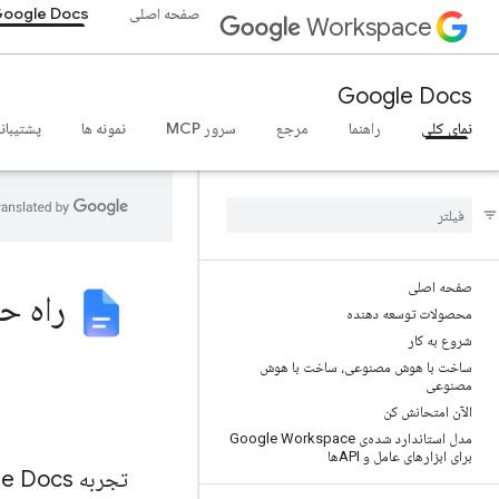
صفحه اصلی
oogle Docs
Workspace
Google Docs
نمای کلی
راهنما
مرجع
سرور MCP
نمونه ها
پشتیبان
صفحه اصلی
راه حل های  Docs
محصولات توسعه دهنده
شروع به کار
ساخت با هوش مصنوعی، ساخت با هوش
مصنوعی
الآن امتحانش کن
مدل استاندارد شده‌ی Google Workspace
برای ابزارهای عامل و APIها
تجربه Google Docs را افزایش دهید