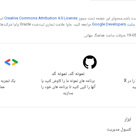
ر شده باشد،‌محتوای این صفحه تحت مجوز
Creative Commons Attribution 4.0 License
است
Google Dev‏
مراجعه کنید. جاوا علامت تجاری ثبت‌شده Oracle و/یا شرکت‌های وابسته به آن است.
نمونه کد، نمونه کد
s
@workspacedevs را در X
برنامه های نمونه ما را کاوش کنید یا
یک تجربه 
ید
آنها را کپی کنید تا برنامه های خود را
عمل
بسازید
ابزار
کنسول مدیریت