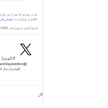
جز در مواردی که غیر از این ذک
اطلاع از جزئیات، به
خطمشی‌های سایت elopers
تاریخ آخرین به‌روزرسانی 2026-05-19 به‌وقت ساعت هماهنگ جهانی.
وبلاگ
X (تویتر)
وبلاگ Google Workspace
Developers را بخوانید
(توئیتر) دنبال کن
Google Workspace برای توسعه دهندگان
نمای کلی پلتفرم