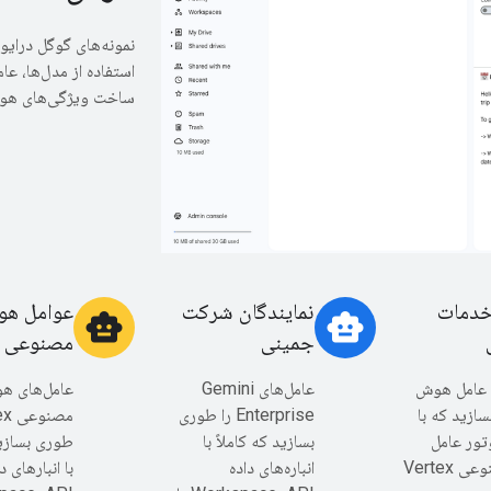
نمونه‌های گوگل درایو
استفاده از مدل‌ها، عا
ساخت ویژگی‌های هوش
خدمات
نمایندگان شرکت
عوامل ه
smart_toy
smart_toy
جمینی
مصنوعی 
 عامل هوش
عامل‌های Gemini
عامل‌های ه
ازید که با
Enterprise را طوری
موتور عامل
بسازید که کاملاً با
طوری بسازید
هوش مصنوعی Vertex
انباره‌های داده
با انبارهای د