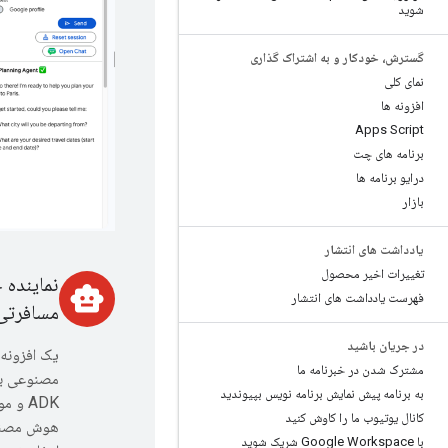
شوید
گسترش، خودکار و به اشتراک گذاری
نمای کلی
افزونه ها
Apps Script
برنامه های چت
درایو برنامه ها
بازار
یادداشت های انتشار
تغییرات اخیر محصول
نماینده 
smart_toy
فهرست یادداشت های انتشار
مسافرتی
در جریان باشید
یک افزونه
مشترک شدن در خبرنامه ما
مصنوعی بس
به برنامه پیش نمایش برنامه نویس بپیوندید
ADK و 
کانال یوتیوب ما را کاوش کنید
با Google Workspace شریک شوید