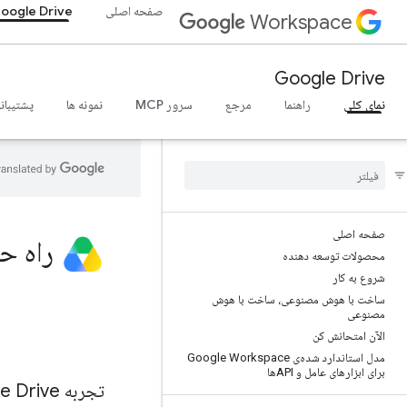
صفحه اصلی
oogle Drive
Workspace
Google Drive
نمای کلی
راهنما
مرجع
سرور MCP
نمونه ها
پشتیبان
صفحه اصلی
راه حل های  Drive
محصولات توسعه دهنده
شروع به کار
ساخت با هوش مصنوعی، ساخت با هوش
مصنوعی
الآن امتحانش کن
مدل استاندارد شده‌ی Google Workspace
برای ابزارهای عامل و APIها
تجربه Google Drive را افزایش دهید