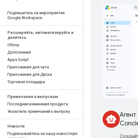
Подпишитесь на мероприятия
Google Workspace
Расширяйте
,
автоматизируйте и
делитесь
Обзор
Дополнения
Apps Script
Приложения для чата
Приложения для Диска
Торговая площадка
Примечания к выпускам
Последние изменения продукта
Указатель примечаний к выпуску
Агент 
smart_toy
Conci
Новости
Подписывайтесь на нашу новостную
Создай