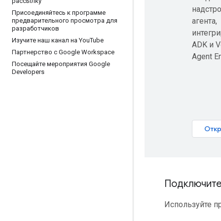
рассылку
надстр
Присоединяйтесь к программе
агента,
предварительного просмотра для
разработчиков
интегр
Изучите наш канал на You
Tube
ADK и V
Партнерство с Google Workspace
Agent En
Посещайте мероприятия Google
Developers
Подключите 
Используйте п