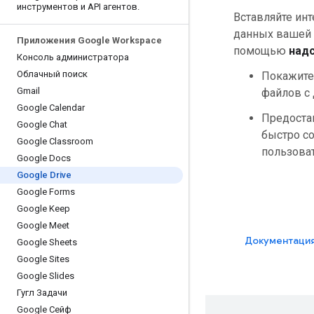
инструментов и API агентов
.
Вставляйте ин
данных вашей 
Приложения Google Workspace
помощью
над
Консоль администратора
Облачный поиск
Покажите
Gmail
файлов с 
Google Calendar
Предоста
Google Chat
быстро с
Google Classroom
пользова
Google Docs
Google Drive
Google Forms
Google Keep
Google Meet
Документаци
Google Sheets
Google Sites
Google Slides
Гугл Задачи
Google Сейф