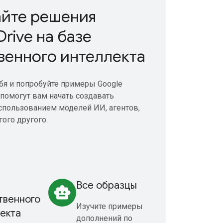
йте решения
rive на базе
венного интеллекта
бя и попробуйте примеры Google
помогут вам начать создавать
спользованием моделей ИИ, агентов,
ого другого.
Все образцы
smart_toy
твенного
Изучите примеры
екта
дополнений по