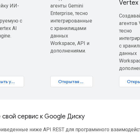
Vertex
ойку ИИ-
агенты Gemini
Enterprise, тесно
Создава
ируемую с
интегрированные
агентов V
ertex AI
с хранилищами
тесно
gine.
данных
интегри
Workspace, API и
с храни
дополнениями.
данных
Workspac
дополне
Открыть учебник
Открытая интерактивная лаборатория
свой сервис к Google Диску
риведенные ниже API REST для программного взаимодейст