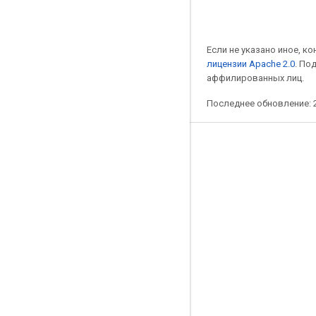
Если не указано иное, к
лицензии Apache 2.0
. По
аффилированных лиц.
Последнее обновление: 2
Полезные ссылки
Google Developer Program
Google Developer Groups
Google Developer Experts
Accelerators
Google Cloud & NVIDIA