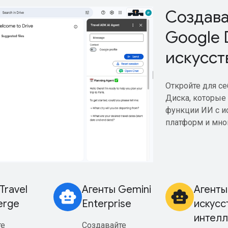
Создава
Google D
искусст
Откройте для се
Диска, которые 
функции ИИ с и
платформ и мног
Travel
Агенты Gemini
Агенты
smart_toy
smart_toy
erge
Enterprise
искусс
интелл
те
Создавайте