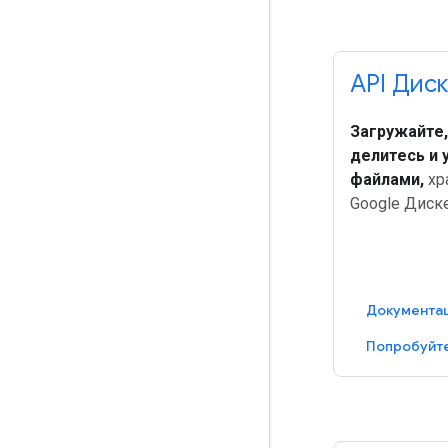
API Дис
Загружайте,
делитесь и 
файлами,
хр
Google Диске
Документа
Попробуйте