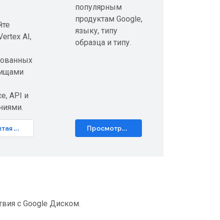
популярным
продуктам Google,
йте
языку, типу
ertex AI,
образца и типу.
рованных
лищами
e, API и
ниями.
Открытая интерактивная лаборатория
Просмотреть каталог
вия с Google Диском.