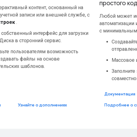
простого ко
терактивный контент, основанный на
учетной записи или внешней службе, с
Любой может и
строек
.
автоматизации 
с минимальным
 собственный интерфейс для загрузки
Диска в сторонний сервис.
Создавайт
отправлен
вьте пользователям возможность
оздавать файлы на основе
Массовое 
тельских шаблонов.
Заполните
совместно
Документация
я
Узнайте о дополнениях
Подробнее о с