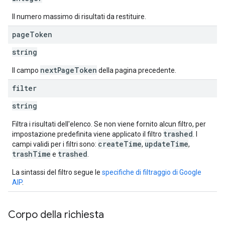
Il numero massimo di risultati da restituire.
page
Token
string
nextPageToken
Il campo
della pagina precedente.
filter
string
Filtra i risultati dell'elenco. Se non viene fornito alcun filtro, per
trashed
impostazione predefinita viene applicato il filtro
. I
createTime
updateTime
campi validi per i filtri sono:
,
,
trashTime
trashed
e
.
La sintassi del filtro segue le
specifiche di filtraggio di Google
AIP
.
Corpo della richiesta